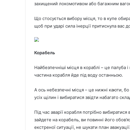
захищений локомотивом або багажним ваго
Що стосується вибору місця, то в купе обира
щоб при ударі сила інерції притиснула вас до
Корабель
Найбезпечніші місця в кораблі – це палуба і
частина корабля йде під воду останньою.
А ось небезпечні місця – це нижні каюти, бо 
усіх щілин і вибиратися звідти набагато скла
Під час аварії корабля потрібно вибиратися 
зайдете на корабель, ви повинні його обов’я
екстреної ситуації, не шукати план авакуації