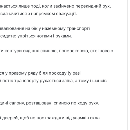
инається лише тоді, коли закінчено перекидний рух,
 визначитися з напрямком евакуації.
авалювання на бік у наземному транспорті
сидите: упріться ногами і руками.
ти контури сидіння спиною, поперековою, стегновою
я у правому ряду біля проходу (у разі
потік транспорту рухається зліва, а тому і шансів
ині салону, розташовані спиною по ходу руху.
 і дверей, щоб не постраждати від уламків скла.