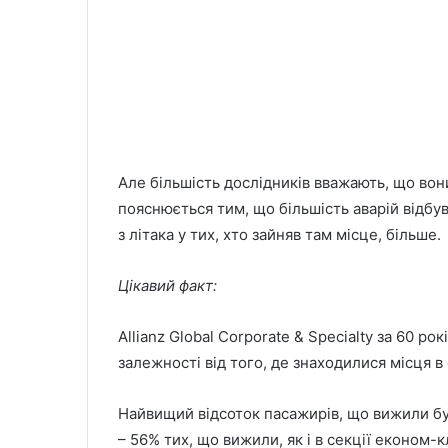
Але більшість дослідників вважають, що вони
пояснюється тим, що більшість аварій відбув
з літака у тих, хто зайняв там місце, більше.
Цікавий факт:
Allianz Global Corporate & Specialty за 60 ро
залежності від того, де знаходилися місця в 
Найвищий відсоток пасажирів, що вижили був
– 56% тих, що вижили, як і в секції економ-