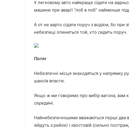
У легковому авто найкраще сідати на задньому
машини при аварії “лоб в лоб” найменше під
А от не варто сідати поруч з водієм, бо при 
небезпеці опиниться той, хто сидить поруч.
Потяг
Небезпечні місця знаходяться у напрямку рух
шансів впасти.
Якщо ж ми говоримо про вибір вагона, вам 
середині.
Найнебезпечнішими вважаються перші два ваго
зійдуть з рейок) і хвостовій (сильно постраж