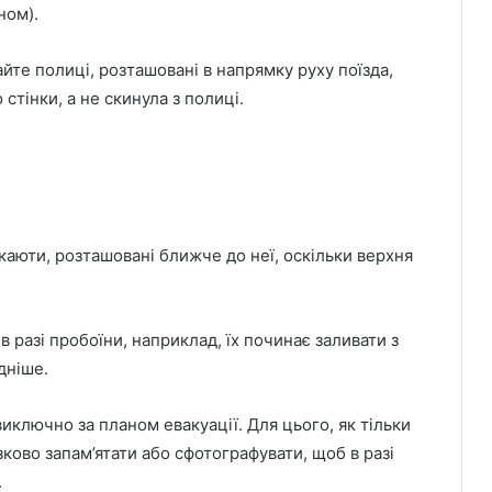
ном).
йте полиці, розташовані в напрямку руху поїзда,
 стінки, а не скинула з полиці.
 каюти, розташовані ближче до неї, оскільки верхня
в разі пробоїни, наприклад, їх починає заливати з
дніше.
виключно за планом евакуації. Для цього, як тільки
зково запам’ятати або сфотографувати, щоб в разі
.