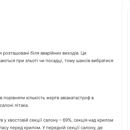
 розташовані біля аварійних виходів. Це
аються при зльоті чи посадці, тому шансів вибратися
ків порівняли кількість жертв авіакатастроф в
салоні літака.
 у хвостовій секції салону – 69%, секція над крилом
класу перед крилом. У передній секції салону, де