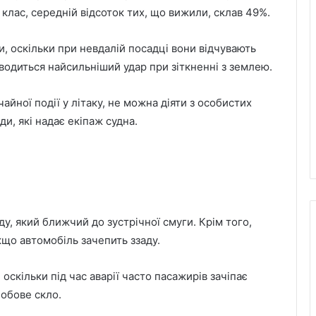
клас, середній відсоток тих, що вижили, склав 49%.
и, оскільки при невдалій посадці вони відчувають
водиться найсильніший удар при зіткненні з землею.
айної події у літаку, не можна діяти з особистих
и, які надає екіпаж судна.
ду, який ближчий до зустрічної смуги. Крім того,
якщо автомобіль зачепить ззаду.
оскільки під час аварії часто пасажирів зачіпає
лобове скло.