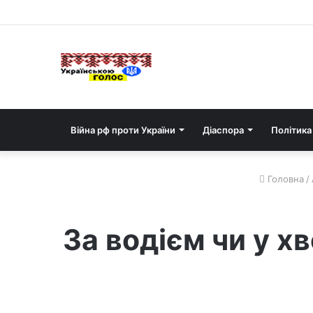
Війна рф проти України
Діаспора
Політика
Головна
/
За водієм чи у х