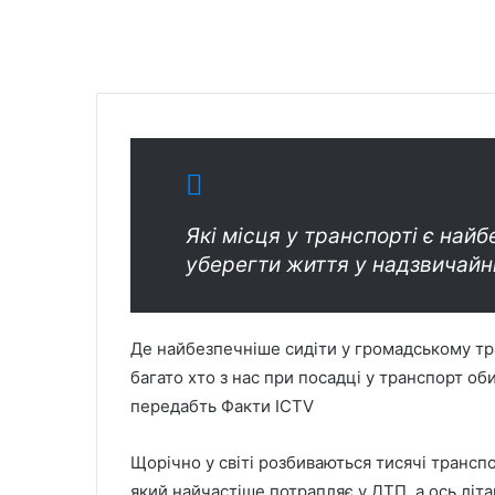
Які місця у транспорті є най
уберегти життя у надзвичайні
Де найбезпечніше сидіти у громадському тра
багато хто з нас при посадці у транспорт об
передабть Факти ICTV
Щорічно у світі розбиваються тисячі транспо
який найчастіше потрапляє у ДТП, а ось літ