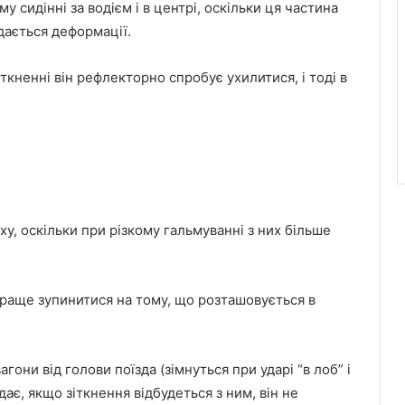
 сидінні за водієм і в центрі, оскільки ця частина
дається деформації.
зіткненні він рефлекторно спробує ухилитися, і тоді в
у, оскільки при різкому гальмуванні з них більше
краще зупинитися на тому, що розташовується в
ни від голови поїзда (зімнуться при ударі “в лоб” і
дає, якщо зіткнення відбудеться з ним, він не