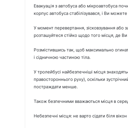
Евакуація з автобуса або мікроавтобуса поч
корпус автобуса стабілізувався, і Ви можете
У момент перевертання, зісковзування або з
розташуйтеся стійко щодо того місця, де Ви 
Розмістившись так, щоб максимально огина
і сідничною частиною тіла.
У тролейбусі найбезпечніші місця знаходятьс
правостороннього руху), оскільки зустрічний 
постраждати менше.
Також безпечними вважаються місця в серед
Небезпечні місця: не варто сідати біля вікон