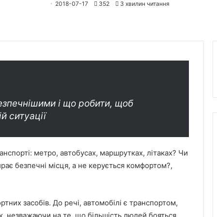
2018-07-17
352
3 хвилин читання
безпечнішими і що робити, щоб
й ситуації
нспорті: метро, автобусах, маршрутках, літаках? Чи
ирає безпечні місця, а не керується комфортом?,
ртних засобів. До речі, автомобілі є транспортом,
ак, незважаючи на те, що більшість людей бояться