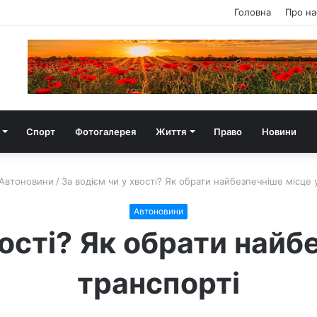
Головна
Про на
Спорт
Фотогалерея
Життя
Право
Новини
Автоновини
/
За водієм чи у хвості? Як обрати найбезпечніше місце 
Автоновини
вості? Як обрати найб
транспорті