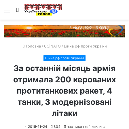
Меню
Пошук
Головна
/
ЄС|NATO
/
Війна рф проти України
Війна рф проти України
За останній місяць армія
отримала 200 керованих
протитанкових ракет, 4
танки, 3 модернізовані
літаки
2015-11-24
304
час читання: 1 хвилина