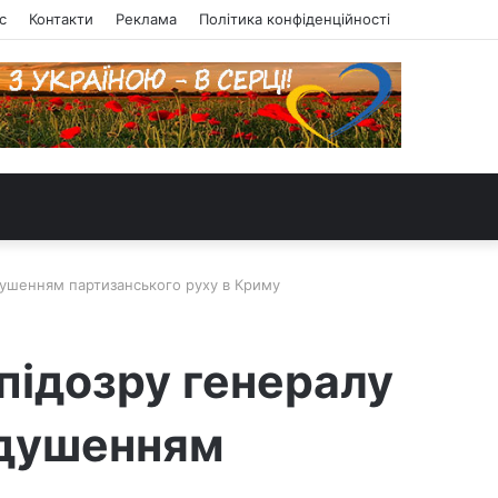
с
Контакти
Реклама
Політика конфіденційності
душенням партизанського руху в Криму
підозру генералу
идушенням