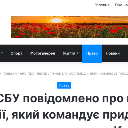
Головна
Про на
Спорт
Фотогалерея
Життя
Право
Новини
У повідомлено про підозру генералу росгвардії, який командує при
Право
СБУ повідомлено про 
ії, який командує пр