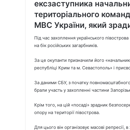
ексзаступника начальн
територіального команд
МВС України, який зради
Під час захоплення українського півостров
на бік російських загарбників.
За це окупанти призначили його «начальнико
республіці Крим та м. Севастополь» і присв
За даними СБУ, з початку повномасштабного
брали участь у захопленні частини Запорізь
Крім того, на цій «посаді» зрадник безпос
опору на території півострова.
Для цього він організовує масові репресії, в