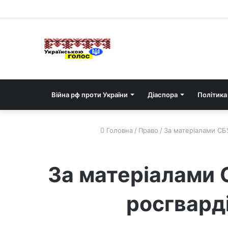
Війна рф проти України
Діаспора
Політика
Головна
/
Право
/
За матеріалами СБ
За матеріалами 
росгвард