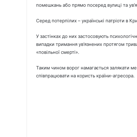
помешкань або прямо посеред вулиці та ув’
Серед потерпілих – українські патріоти в Кр
У застінках до них застосовують психологіч
випадки тримання ув’язнених протягом трива
«повільної смерті».
Таким чином ворог намагається залякати меш
співпрацювати на користь країни-агресора.