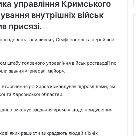
ика управління Кримського
ування внутрішніх військ
в присязі.
а посадовець залишився у Сімферополі та перейшов
м штабу головного управління військ росгвардії по
оїли звання «генерал-майор».
 вторгнення рф Харєв командував підрозділами, які
кої та Херсонської областей.
ередньо виконує завдання кремля щодо придушення
 ході яких рашисти викрадають людей з їхніх