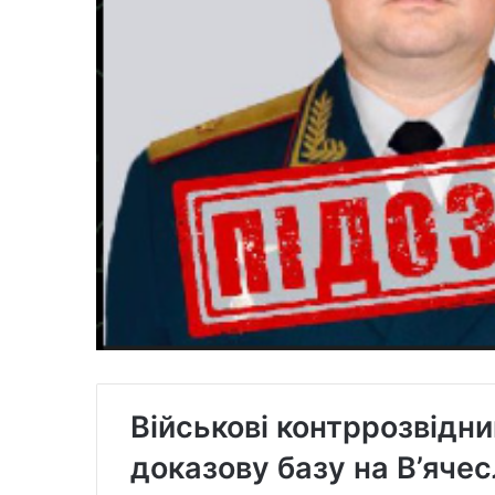
Військові контррозвідн
доказову базу на В’ячес