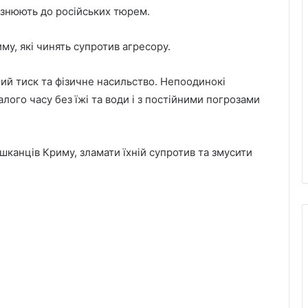
язнюють до російських тюрем.
иму, які чинять супротив агресору.
ний тиск та фізичне насильство. Непоодинокі
лого часу без їжі та води і з постійними погрозами
канців Криму, зламати їхній супротив та змусити