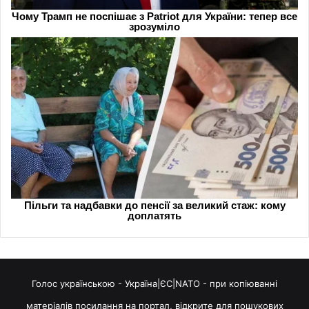
Голос українською - Україна|ЄС|NATO - при копіюванні
матеріалів посилання на портал, відкрите для пошукових