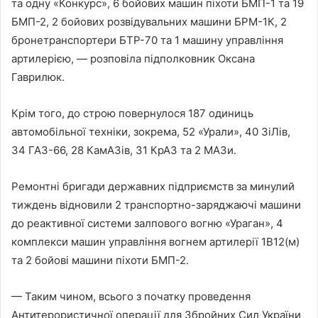
та одну «Конкурс», 6 бойових машин піхоти БМП-1 та 19
БМП-2, 2 бойових розвідувальних машини БРМ-1К, 2
бронетранспортери БТР-70 та 1 машину управління
артилерією, — розповіла підполковник Оксана
Гаврилюк.
Крім того, до строю повернулося 187 одиниць
автомобільної техніки, зокрема, 52 «Урали», 40 ЗіЛів,
34 ГАЗ-66, 28 КамАЗів, 31 КрАЗ та 2 МАЗи.
Ремонтні бригади державних підприємств за минулий
тиждень відновили 2 транспортно-заряджаючі машини
до реактивної системи залпового вогню «Ураган», 4
комплекси машин управління вогнем артилерії 1В12(м)
та 2 бойові машини піхоти БМП-2.
— Таким чином, всього з початку проведення
Антитерористичної операції для Збройних Сил України