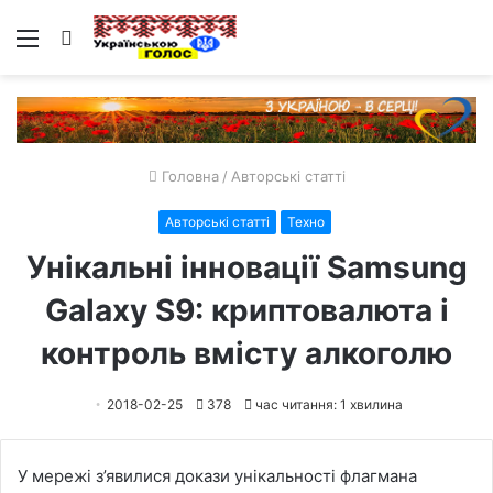
Меню
Пошук
Головна
/
Авторські статті
Авторські статті
Техно
Унікальні інновації Samsung
Galaxy S9: криптовалюта і
контроль вмісту алкоголю
2018-02-25
378
час читання: 1 хвилина
У мережі з’явилися докази унікальності флагмана