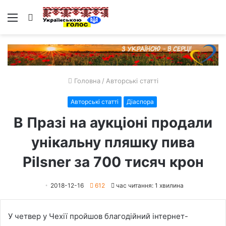
Меню
Пошук
Головна
/
Авторські статті
Авторські статті
Діаспора
В Празі на аукціоні продали
унікальну пляшку пива
Pilsner за 700 тисяч крон
2018-12-16
612
час читання: 1 хвилина
У четвер у Чехії пройшов благодійний інтернет-