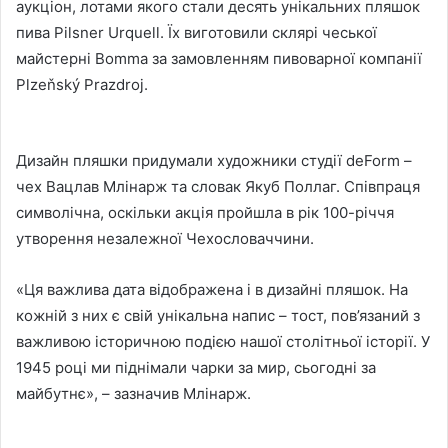
аукціон, лотами якого стали десять унікальних пляшок
пива Pilsner Urquell. Їх виготовили склярі чеської
майстерні Bomma за замовленням пивоварної компанії
Plzeňský Prazdroj.
Дизайн пляшки придумали художники студії deForm –
чех Вацлав Млінарж та словак Якуб Поллаг. Співпраця
символічна, оскільки акція пройшла в рік 100-річчя
утворення незалежної Чехословаччини.
«Ця важлива дата відображена і в дизайні пляшок. На
кожній з них є свій унікальна напис – тост, пов’язаний з
важливою історичною подією нашої столітньої історії. У
1945 році ми піднімали чарки за мир, сьогодні за
майбутнє», – зазначив Млінарж.