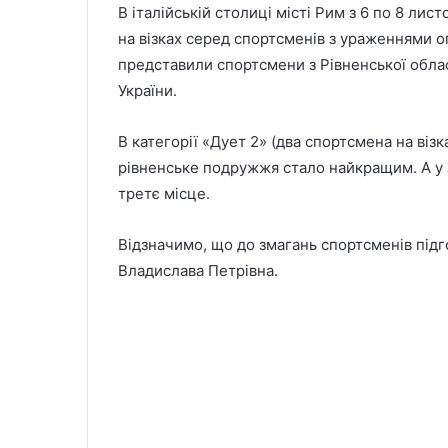
В італійській столиці місті Рим з 6 по 8 лис
на візках серед спортсменів з ураженнями о
представили спортсмени з Рівненської област
України.
В категорії «Дует 2» (два спортсмена на віз
рівненське подружжя стало найкращим. А у 
третє місце.
Відзначимо, що до змагань спортсменів під
Владислава Петрівна.