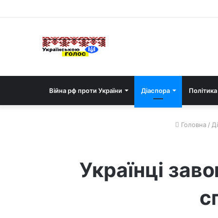
Війна рф проти України
Діаспора
Політика
Головна
/
Д
Українці заво
с