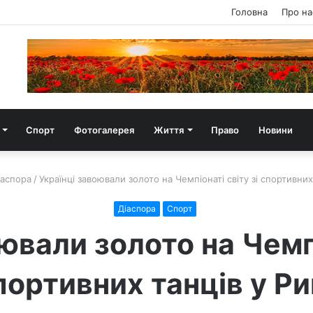
Головна
Про на
Спорт
Фотогалерея
Життя
Право
Новини
іаспора
/
Українці завоювали золото на Чемпіонаті світу зі спортивних
Діаспора
Спорт
ювали золото на Чемпі
портивних танців у Ри