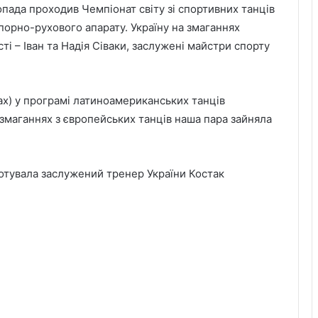
топада проходив Чемпіонат світу зі спортивних танців
порно-рухового апарату. Україну на змаганнях
і – Іван та Надія Сіваки, заслужені майстри спорту
ках) у програмі латиноамериканських танців
змаганнях з європейських танців наша пара зайняла
готувала заслужений тренер України Костак