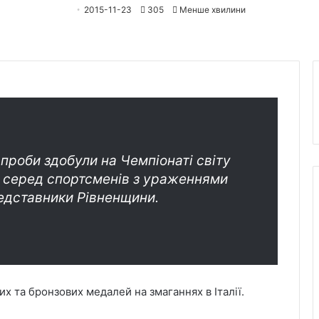
2015-11-23
305
Менше хвилини
 проби здобули на Чемпіонаті світу
ах серед спортсменів з ураженнями
едставники Рівненщини.
их та бронзових медалей на змаганнях в Італії.