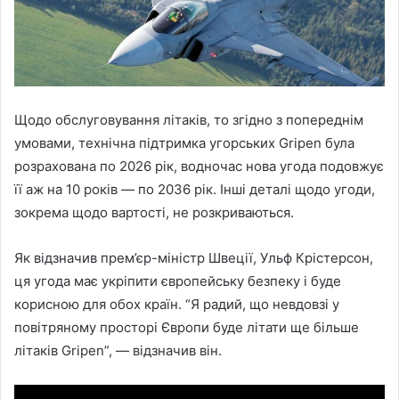
Щодо обслуговування літаків, то згідно з попереднім
умовами, технічна підтримка угорських Gripen була
розрахована по 2026 рік, водночас нова угода подовжує
її аж на 10 років — по 2036 рік. Інші деталі щодо угоди,
зокрема щодо вартості, не розкриваються.
Як відзначив прем’єр-міністр Швеції, Ульф Крістерсон,
ця угода має укріпити європейську безпеку і буде
корисною для обох країн. “Я радий, що невдовзі у
повітряному просторі Європи буде літати ще більше
літаків Gripen”, — відзначив він.