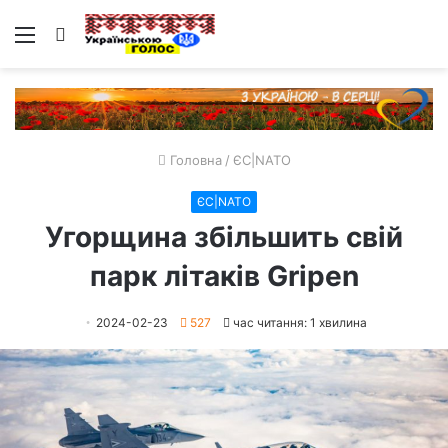
Меню
Пошук
Головна
/
ЄС|NATO
ЄС|NATO
Угорщина збільшить свій
парк літаків Gripen
2024-02-23
527
час читання: 1 хвилина