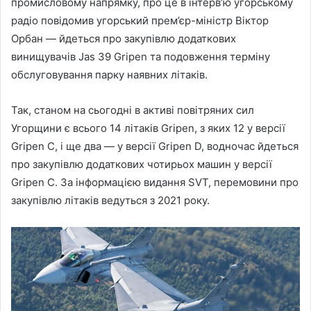
промисловому напрямку, про це в інтерв’ю угорському
радіо повідомив угорський прем’єр-міністр Віктор
Орбан — йдеться про закупівлю додаткових
винищувачів Jas 39 Gripen та подовження терміну
обслуговування парку наявних літаків.
Так, станом на сьогодні в активі повітряних сил
Угорщини є всього 14 літаків Gripen, з яких 12 у версії
Gripen C, і ще два — у версії Gripen D, водночас йдеться
про закупівлю додаткових чотирьох машин у версії
Gripen C. За інформацією видання SVT, перемовини про
закупівлю літаків ведуться з 2021 року.