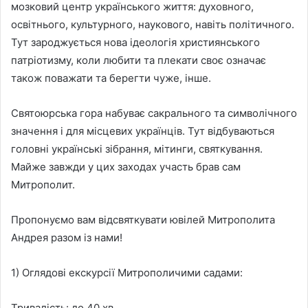
мозковий центр українського життя: духовного,
освітнього, культурного, наукового, навіть політичного.
Тут зароджується нова ідеологія християнського
патріотизму, коли любити та плекати своє означає
також поважати та берегти чуже, інше.
Святоюрська гора набуває сакрального та символічного
значення і для місцевих українців. Тут відбуваються
головні українські зібрання, мітинги, святкування.
Майже завжди у цих заходах участь брав сам
Митрополит.
Пропонуємо вам відсвяткувати ювілей Митрополита
Андрея разом із нами!
1) Оглядові екскурсії Митрополичими садами:
Тривалість: до 40 хв.