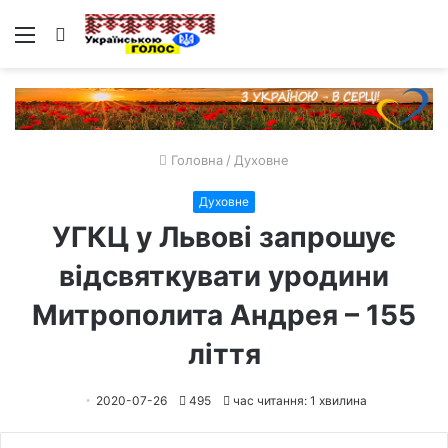
Меню
Пошук
Головна
/
Духовне
Духовне
УГКЦ у Львові запрошує
відсвяткувати уродини
Митрополита Андрея – 155
ліття
2020-07-26
495
час читання: 1 хвилина