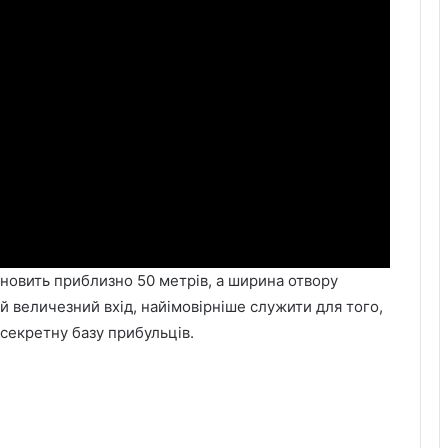
тановить приблизно 50 метрів, а ширина отвору
й величезний вхід, найімовірніше служити для того,
секретну базу прибульців.