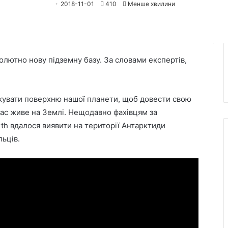
2018-11-01
410
Менше хвилини
олютно нову підземну базу. За словами експертів,
увати поверхню нашої планети, щоб довести свою
час живе на Землі. Нещодавно фахівцям за
th вдалося виявити на території Антарктиди
льців.