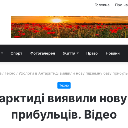
Головна
Про на
Спорт
Фотогалерея
Життя
Право
Новини
а
/
Техно
/
Уфологи в Антарктиді виявили нову підземну базу прибульц
Техно
арктиді виявили нову
прибульців. Відео