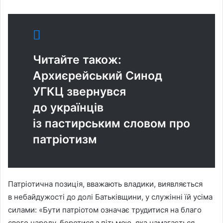
Читайте також:
Архиєрейський Синод
УГКЦ звернувся
до українців
із пастирським словом про
патріотизм
Патріотична позиція, вважають владики, виявляється
в небайдужості до долі Батьківщини, у служінні їй усіма
силами: «Бути патріотом означає трудитися на благо
свого народу, боротися з пітьмою, яка намагається