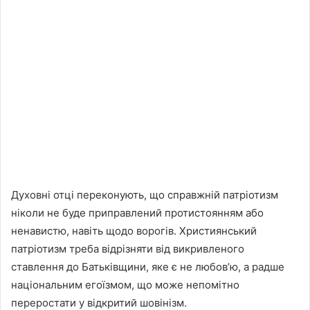
Духовні отці переконують, що справжній патріотизм
ніколи не буде приправлений протистоянням або
ненавистю, навіть щодо ворогів. Християнський
патріотизм треба відрізняти від викривленого
ставлення до Батьківщини, яке є не любов’ю, а радше
національним егоїзмом, що може непомітно
переростати у відкритий шовінізм.