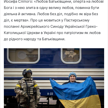
Йосифа Сліпого: «Любов Батьківщини, оперта на любові
Бога і з нею злита в одну велику любов, повинна бути
діяльна й активна. Любов без діл, подібно як віра без
діл, є мертва». Про це мовиться у Пастирському
посланні Архиєрейського Синоду Української Греко-
Католицької Церкви в Україні про патріотизм як любов
до рідного народу та Батьківщини.