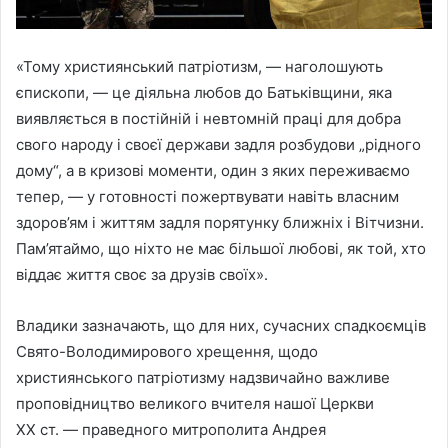
«Тому християнський патріотизм, — наголошують
єпископи, — це діяльна любов до Батьківщини, яка
виявляється в постійній і невтомній праці для добра
свого народу і своєї держави задля розбудови „рідного
дому“, а в кризові моменти, один з яких переживаємо
тепер, — у готовності пожертвувати навіть власним
здоров’ям і життям задля порятунку ближніх і Вітчизни.
Пам’ятаймо, що ніхто не має більшої любові, як той, хто
віддає життя своє за друзів своїх».
Владики зазначають, що для них, сучасних спадкоємців
Свято-Володимирового хрещення, щодо
християнського патріотизму надзвичайно важливе
проповідництво великого вчителя нашої Церкви
ХХ ст. — праведного митрополита Андрея