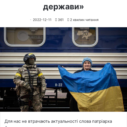
держави»
2022-12-11
361
2 хвилин читання
Для нас не втрачають актуальності слова патріарха