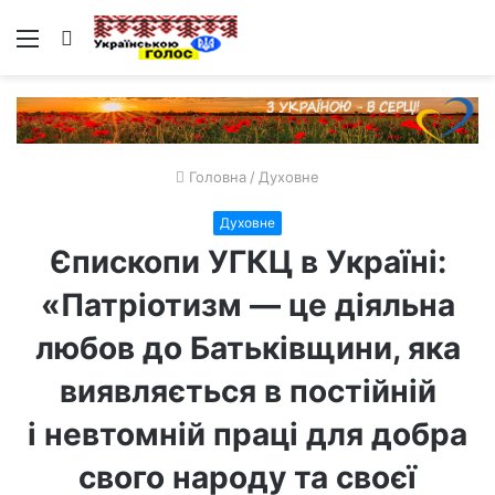
Меню
Пошук
Головна
/
Духовне
Духовне
Єпископи УГКЦ в Україні:
«Патріотизм — це діяльна
любов до Батьківщини, яка
виявляється в постійній
і невтомній праці для добра
свого народу та своєї