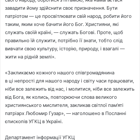
завадити йому здійснити своє призначення. Бути
патріотом — це просвітлювати свій народ, робити його
таким, яким хоче бачити його Бог. Християни, які
служать своїй країні, — служать Богові. Проте, щоб
правильно їй служити, потрібно її знати, тобто слід
вивчати свою культуру, історію, природу, і взагалі —
жити на рідній землі».
«Закликаємо кожного нашого співгромадянина
в ці непрості для нашого народу і світу часи працювати,
ніби все залежить від нас, і молитися, ніби все залежить
від Бога, як колись, повторюючи слова великого
християнського мислителя, закликав світлої пам’яті
патріарх Любомир Гузар», — наголошено в Посланні
єпископів УГКЦ в Україні.
Департамент інформації УГКЦ