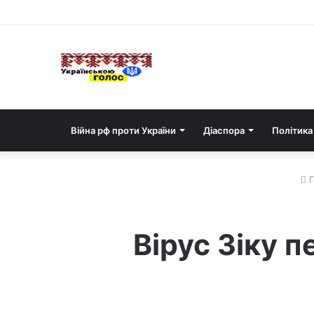
Війна рф проти України
Діаспора
Політика
Г
Вірус Зіку п