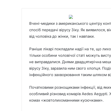
Вчені-медики з американського центру кон
спосіб передачі вірусу Зіку. Як виявилося,
від чоловіка до жінки, так і навпаки.
Раніше лікарі покладали надії на те, що
лихо
тільки особини чоловічої статі можуть виступ
не виправдалися. Днями двадцятирічна меш
вірусу Зіку, заразила ним свого хлопця. По
інфекційного захворювання таким шляхом від
Початковими рознощиками інфекції, від яки
особливий різновид комарів Aedes Aegypti. 
комах «жовтолихоманними кусючками».