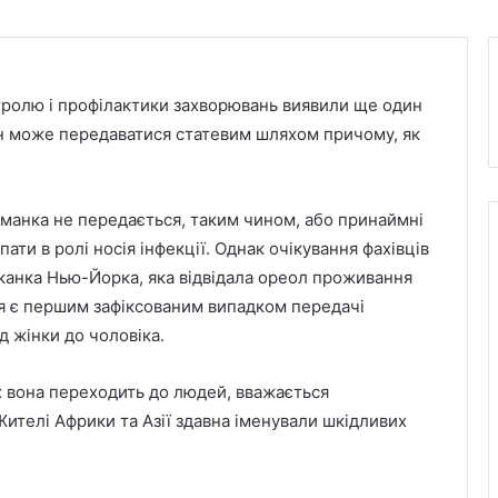
тролю і профілактики захворювань виявили ще один
 він може передаватися статевим шляхом причому, як
манка не передається, таким чином, або принаймні
ати в ролі носія інфекції. Однак очікування фахівців
канка Нью-Йорка, яка відвідала ореол проживання
дія є першим зафіксованим випадком передачі
 жінки до чоловіка.
х вона переходить до людей, вважається
Жителі Африки та Азії здавна іменували шкідливих