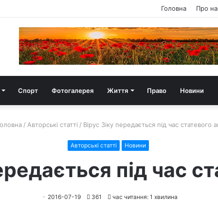
Головна
Про на
Спорт
Фотогалерея
Життя
Право
Новини
оловна
/
Авторські статті
/
Вірус Зіку передається під час статевого а
Авторські статті
Новини
ередається під час с
2016-07-19
361
час читання: 1 хвилина