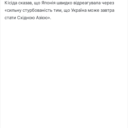
Кісіда сказав, що Японія швидко відреагувала через
«сильну стурбованість тим, що Україна може завтра
стати Східною Азією».