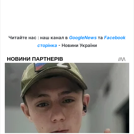
Читайте нас : наш канал в
GoogleNews
та
Facebook
сторінка
- Новини України