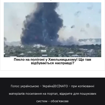
Голос українською - Україна|ЄС|NATO - при копіюванні
матеріалів посилання на портал, відкрите для пошукових
систем - обов'язкове