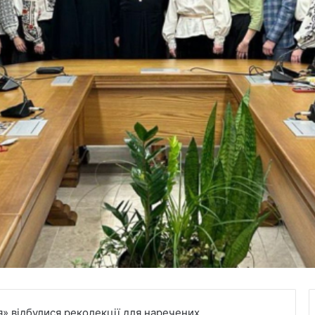
» відбулися реколекції для наречених.