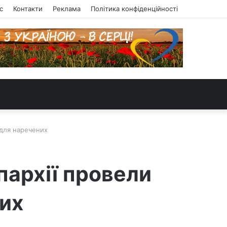
с
Контакти
Реклама
Політика конфіденційності
 для наречених
пархії провели
них