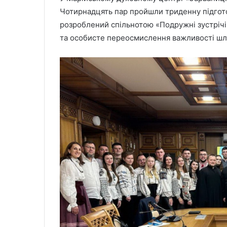
Чотирнадцять пар пройшли триденну підгото
розроблений спільнотою «Подружні зустрічі
та особисте переосмислення важливості шл