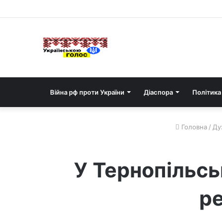
Війна рф проти України
Діаспора
Політика
Головна
/
Ду
У Тернопільсь
ре