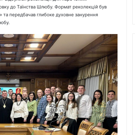
вку до Таїнства Шлюбу. Формат реколекцій був
» та передбачав глибоке духовне занурення
юбу.