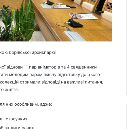
о-Зборівської архиєпархії.
ої віднови 11 пар аніматорів та 4 священники-
ити молодим парам якісну підготовку до цього
колекцій отримали відповіді на важливі питання,
го життя.
для них особливим, адже:
аші стосунки».
б зцілити рани».