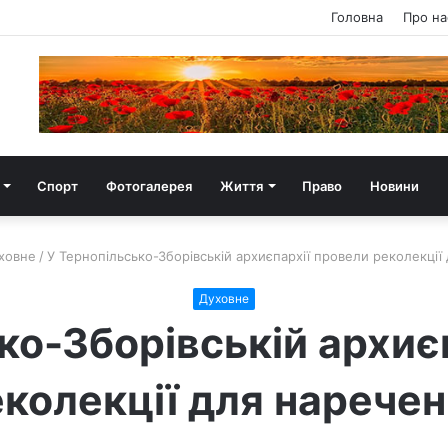
Головна
Про на
Спорт
Фотогалерея
Життя
Право
Новини
ховне
/
У Тернопільсько-Зборівській архиєпархії провели реколекції
Духовне
ко-Зборівській архиє
колекції для нарече