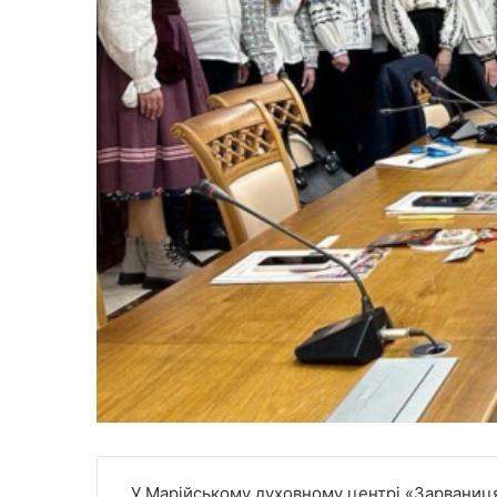
У Марійському духовному центрі «Зарваниця