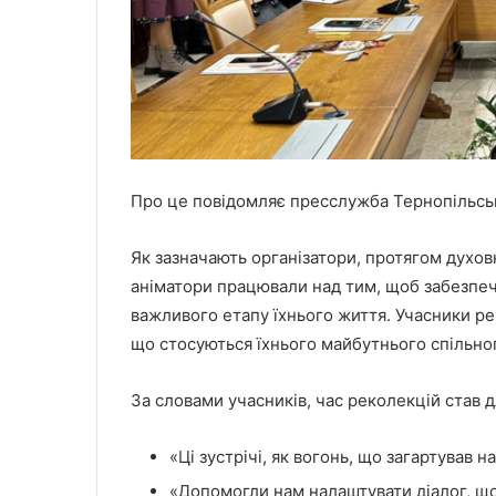
Про це повідомляє пресслужба Тернопільськ
Як зазначають організатори, протягом духовн
аніматори працювали над тим, щоб забезпеч
важливого етапу їхнього життя. Учасники ре
що стосуються їхнього майбутнього спільно
За словами учасників, час реколекцій став 
«Ці зустрічі, як вогонь, що загартував н
«Допомогли нам налаштувати діалог, що