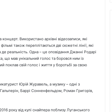
а концерт. Використано архівні відеозаписи, які
 фільмі також переплітаються дві сюжетні лінії, які
 а де реальність. Одна – це оповідання Джанні Родарі
а, що мав унікальний голос та боровся ним із
кий поклав свій голос і життя у боротьбі за свою
икатурист Юрій Журавель, а музику – одні з
 Гальперін, Баррі Сонненфельдом, Роман Григорів,
2016 року від кулі снайпера поблизу Луганського