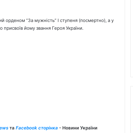
й орденом “За мужність” I ступеня (посмертно), а у
присвоїв йому звання Героя України.
ews
та
Facebook сторінка
- Новини України