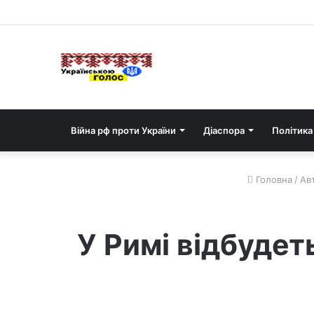
Війна рф проти України
Діаспора
Політика
Головна
/
Авт
У Римі відбудет