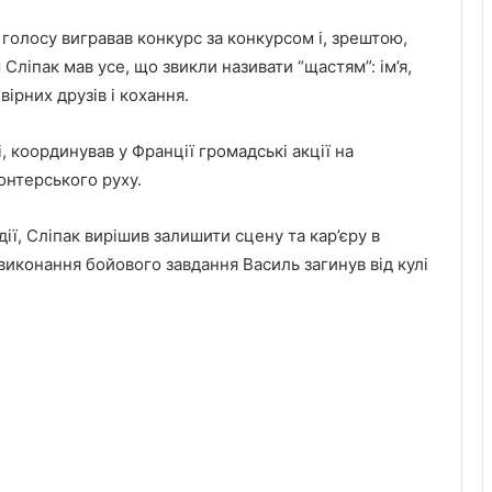
 голосу вигравав конкурс за конкурсом і, зрештою,
 Сліпак мав усе, що звикли називати “щастям”: ім’я,
вірних друзів і кохання.
 координував у Франції громадські акції на
онтерського руху.
дії, Сліпак вирішив залишити сцену та кар’єру в
 виконання бойового завдання Василь загинув від кулі