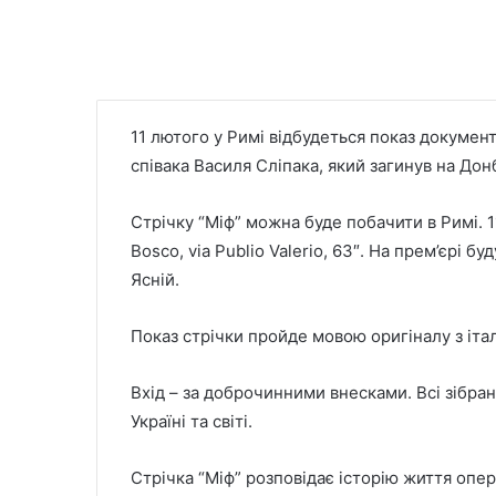
11 лютого у Римі відбудеться показ документ
співака Василя Сліпака, який загинув на Донб
Стрічку “Міф” можна буде побачити в Римі. 11
Bosco, via Publio Valerio, 63″. На прем’єрі 
Ясній.
Показ стрічки пройде мовою оригіналу з іта
Вхід – за доброчинними внесками. Всі зібра
Україні та світі.
Стрічка “Міф” розповідає історію життя оперн