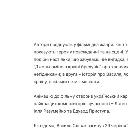
Автори поєднують у фільмі два жанри: кіно т
показують героя у повсякденні та на сцені. У
подібні настільки, що забуваєш, де вигадка,
“Джельсоміно в країні брехунів” про хлопчик
негідниками; а друга – історія про Василя, я
країну, оскільки не міг мовчати.
Анімацію до фільму створив український кар
найкращих композиторів сучасності – Євген
Ілля Разумейко та Едуард Приступа.
Як відомо, Василь Сліпак загинув 29 червня 