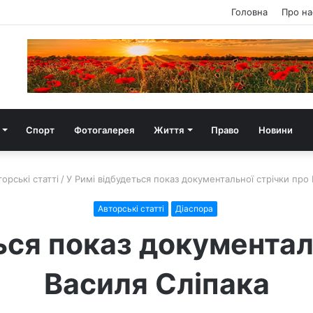
Головна
Про на
Спорт
Фотогалерея
Життя
Право
Новини
орські статті
/
У Римі відбудеться показ документальної стрічки про
Авторські статті
Діаспора
ься показ документал
Василя Сліпака