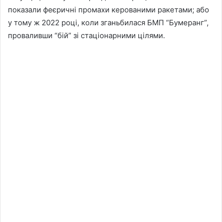
показали феєричні промахи керованими ракетами; або
у тому ж 2022 році, коли зганьбилася БМП “Бумеранг”,
проваливши “бій” зі стаціонарними цілями.