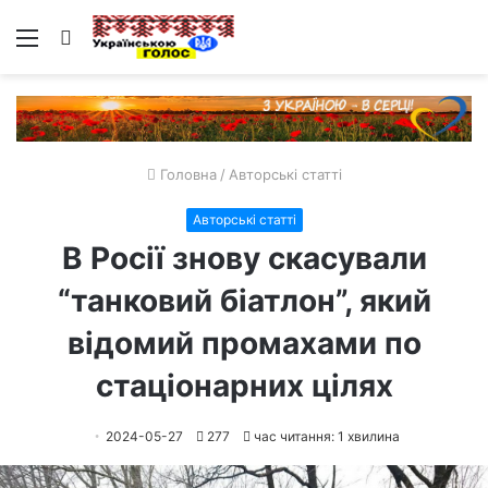
Меню
Пошук
Головна
/
Авторські статті
Авторські статті
В Росії знову скасували
“танковий біатлон”, який
відомий промахами по
стаціонарних цілях
2024-05-27
277
час читання: 1 хвилина