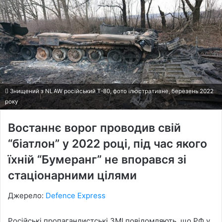
Знищений з NLAW російський Т-80, фото ілюстративне, березень 2022
року
Востаннє ворог проводив свій
“біатлон” у 2022 році, під час якого
їхній “Бумеранг” не впорався зі
стаціонарними цілями
Джерело:
Defence Express
Російські пропагандистські ЗМІ повідомляють, що РФ у