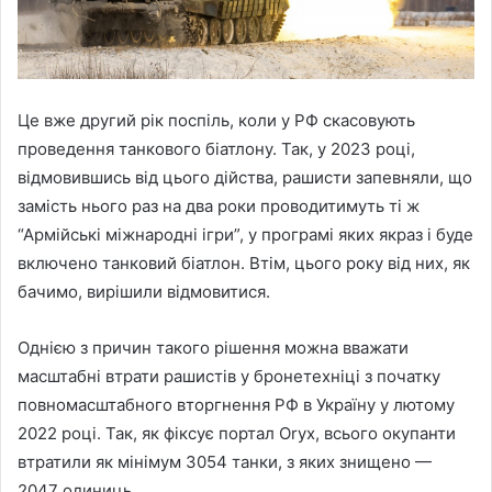
Це вже другий рік поспіль, коли у РФ скасовують
проведення танкового біатлону. Так, у 2023 році,
відмовившись від цього дійства, рашисти запевняли, що
замість нього раз на два роки проводитимуть ті ж
“Армійські міжнародні ігри”, у програмі яких якраз і буде
включено танковий біатлон. Втім, цього року від них, як
бачимо, вирішили відмовитися.
Однією з причин такого рішення можна вважати
масштабні втрати рашистів у бронетехніці з початку
повномасштабного вторгнення РФ в Україну у лютому
2022 році. Так, як фіксує портал Oryx, всього окупанти
втратили як мінімум 3054 танки, з яких знищено —
2047 одиниць.