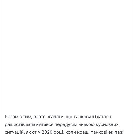
Разом з тим, варто згадати, що танковий біатлон
рашистів запам’ятався передусім низкою курйозних
ситуацій, як от у 2020 році, коли кращі танкові екіпажі