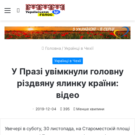
Меню
Пошук
Головна
/
Українці в Чехії
Українці в Чехії
У Празі увімкнули головну
різдвяну ялинку країни:
відео
2019-12-04
395
Менше хвилини
Увечері в суботу, 30 листопада, на Староместскій площі