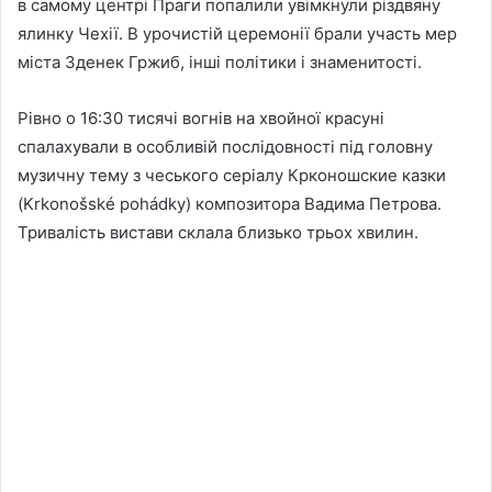
в самому центрі Праги попалили увімкнули різдвяну
ялинку Чехії. В урочистій церемонії брали участь мер
міста Зденек Гржиб, інші політики і знаменитості.
Рівно о 16:30 тисячі вогнів на хвойної красуні
спалахували в особливій послідовності під головну
музичну тему з чеського серіалу Крконошские казки
(Krkonošské pohádky) композитора Вадима Петрова.
Тривалість вистави склала близько трьох хвилин.