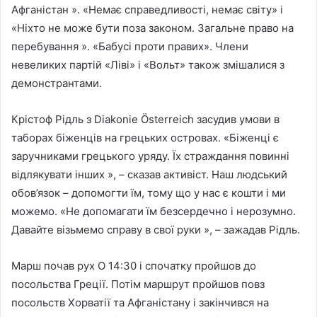
Афганістан ». «Немає справедливості, немає світу» і
«Ніхто не може бути поза законом. Загальне право на
перебування ». «Бабусі проти правих». Члени
невеликих партій «Ліві» і «Вольт» також змішалися з
демонстрантами.
Крістоф Рідль з Diakonie Österreich засудив умови в
таборах біженців на грецьких островах. «Біженці є
заручниками грецького уряду. Їх страждання повинні
відлякувати інших », – сказав активіст. Наш людський
обов’язок – допомогти їм, тому що у нас є кошти і ми
можемо. «Не допомагати їм безсердечно і нерозумно.
Давайте візьмемо справу в свої руки », – зажадав Рідль.
Марш почав рух О 14:30 і спочатку пройшов до
посольства Греції. Потім маршрут пройшов повз
посольств Хорватії та Афганістану і закінчився на