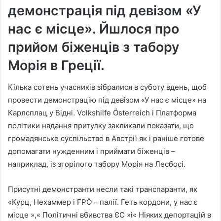
демонстрація під девізом «У
нас є місце». Йшлося про
прийом біженців з табору
Морія в Греції.
Кілька сотень учасників зібралися в суботу вдень, щоб
провести демонстрацію під девізом «У нас є місце» на
Карлсплац у Відні. Volkshilfe Österreich і Платформа
політики надання притулку закликали показати, що
громадянське суспільство в Австрії як і раніше готове
допомагати нужденним і приймати біженців –
наприклад, із згорілого табору Морія на Лесбосі.
Присутні демонстранти несли такі транспаранти, як
«Курц, Нехаммер і FPÖ – палії. Геть кордони, у нас є
місце »,« Політичні вбивства ЄС »і« Ніяких депортацій в