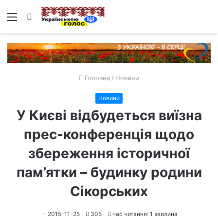
Меню
Пошук
Головна
/
Новини
Новини
У Києві відбудеться виїзна
прес-конференція щодо
збереження історичної
пам’ятки – будинку родини
Сікорських
2015-11-25
305
час читання: 1 хвилина