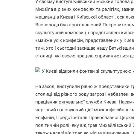
У своєму виступі Київський міський голова 
Михаїла в різних конфесіях та релігіях, заз
мешканців Києва і Київської області, оскільк
Всеволода був проголошений Покровителем К
скульптурній композиції представлені київсь
«майже усіх конфесій, представлених у Києв
тим, хто і сьогодні захищає нашу Батьківщи
столиці, які своєю працею спричиняються д
На заході виступили рівно ж представники гр
столиці від різного роду загроз і небезпек: 
працівник рятувальної служби Києва. Насамк
черговий головуючий цієї міжконфесійної і 
Епіфаній, Предстоятель Православної Церкви
політичній ролі, яку відіграв Михайлівський
також надалі відіграє як місце вшанування і 