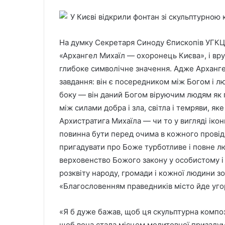
На думку Секретаря Синоду Єпископів УГКЦ і
«Архангел Михаїл — охоронець Києва», і вру
глибоке символічне значення. Адже Архангел
завдання: він є посередником між Богом і л
боку — він даний Богом віруючим людям як п
між силами добра і зла, світла і темряви, я
Архистратига Михаїла — чи то у вигляді ікон
повинна бути перед очима в кожного провід
пригадувати про Боже турботливе і повне л
верховенство Божого закону у особистому і
розквіту народу, громади і кожної людини 
«Благословенням праведників місто йде угор
«Я б дуже бажав, щоб ця скульптурна композ
щоб вона стала місцем молитовної призадуми