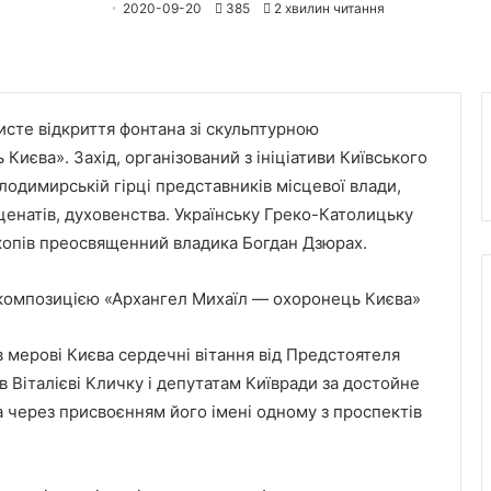
2020-09-20
385
2 хвилин читання
исте відкриття фонтана зі скульптурною
иєва». Захід, організований з ініціативи Київського
олодимирській гірці представників місцевої влади,
ценатів, духовенства. Українську Греко-Католицьку
опів преосвященний владика Богдан Дзюрах.
мерові Києва сердечні вітання від Предстоятеля
Віталієві Кличку і депутатам Київради за достойне
через присвоєнням його імені одному з проспектів