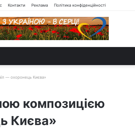
с
Контакти
Реклама
Політика конфіденційності
аїл — охоронець Києва»
рною композицією
ь Києва»