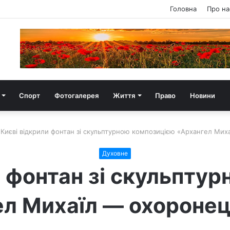
Головна
Про на
Спорт
Фотогалерея
Життя
Право
Новини
 Києві відкрили фонтан зі скульптурною композицією «Архангел Мих
Духовне
и фонтан зі скульпту
ел Михаїл — охоронец