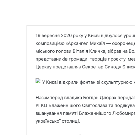
19 вересня 2020 року у Києві відбулося уроч
композицією «Архангел Михаїл — охоронець К
міського голови Віталія Кличка, зібрав на В
представників громади, творців проєкту, ме
Церкву представляв Секретар Синоду Єписк
Насамперед владика Богдан Дзюрах передав 
УГКЦ Блаженнішого Святослава та подякував 
вшанування пам’яті Блаженнішого Любомира 
української столиці.