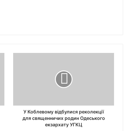
У Коблевому відбулися реколекції
для священничих родин Одеського
екзархату УГКЦ