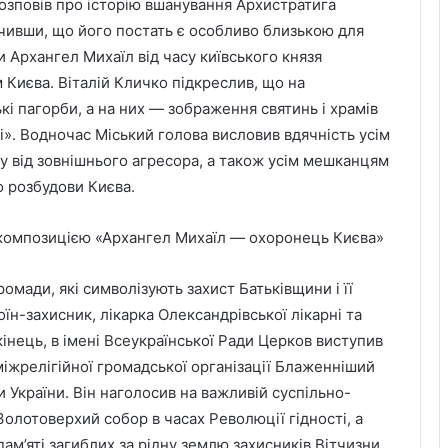
розповів про історію вшанування Архистратига
начивши, що його постать є особливо близькою для
и Архангел Михаїл від часу київського князя
иєва. Віталій Кличко підкреслив, що на
кі пагорби, а на них — зображення святинь і храмів
і». Водночас Міський голова висловив вдячність усім
ну від зовнішнього агресора, а також усім мешканцям
о розбудови Києва.
омади, які символізують захист Батьківщини і її
воїн-захисник, лікарка Олександрівської лікарні та
інець, в імені Всеукраїнської Ради Церков виступив
міжрелігійної громадської організації Блаженніший
 України. Він наголосив на важливій суспільно-
 Золотоверхий собор в часах Революції гідності, а
пам’яті загиблих за рідну землю захисників Вітчизни.