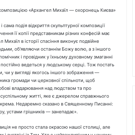
 сама подія відкриття скульптурної композиції
чення її копії представникам різних конфесій має
 Михаїл в історії спасіння виконує подвійне
юдьми, об’являючи останнім Божу волю, а з іншого
омічник і провідник у їхньому духовному змаганні
ке постійно ведеться у людському серці. Тож постать
и, чи у вигляді якогось іншого зображення —
ника громади чи церковної спільноти, щоб
юбові владарювання над людством та про
 суспільному житті, яке є джерелом справжнього
зокрема. Недаремно сказано в Священному Писанні:
у, устами грішників — занепадає».
иція не просто стала окрасою нашої столиці, але
 і зустрічі із Тим, Хто є найважливішим у нашому