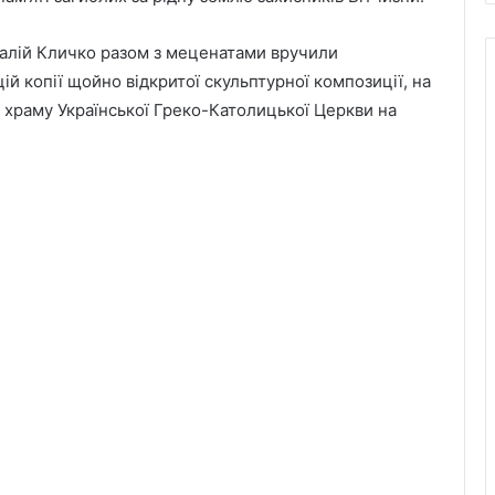
талій Кличко разом з меценатами вручили
ій копії щойно відкритої скульптурної композиції, на
 храму Української Греко-Католицької Церкви на