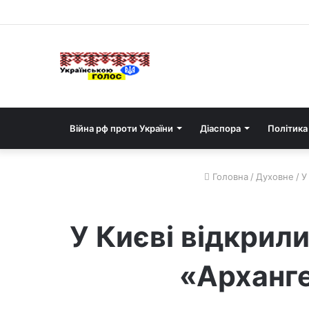
Війна рф проти України
Діаспора
Політика
Головна
/
Духовне
/
У
У Києві відкрил
«Арханг