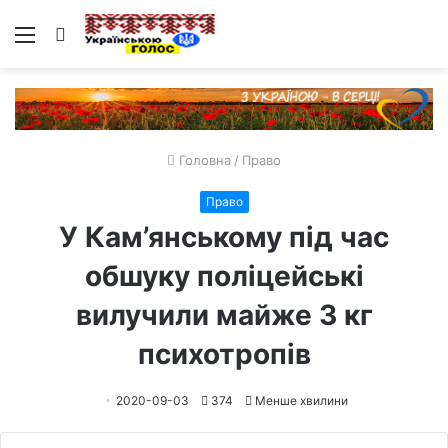
Меню
Пошук
Головна
/
Право
Право
У Кам’янському під час
обшуку поліцейські
вилучили майже 3 кг
психотропів
2020-09-03
374
Менше хвилини