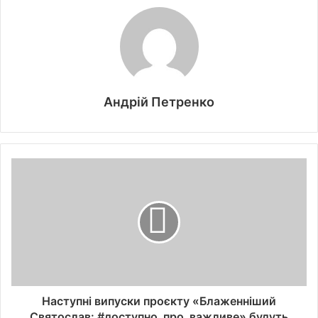
Андрій Петренко
Наступні випуски проєкту «Блаженніший
Святослав: #доступно_про_важливе» будуть