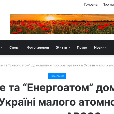
Головна
Про на
Спорт
Фотогалерея
Життя
Право
Новини
e та “Енергоатом” домовилися про розгортання в Україні малого а
Економіка
e та “Енергоатом” до
 Україні малого атомн