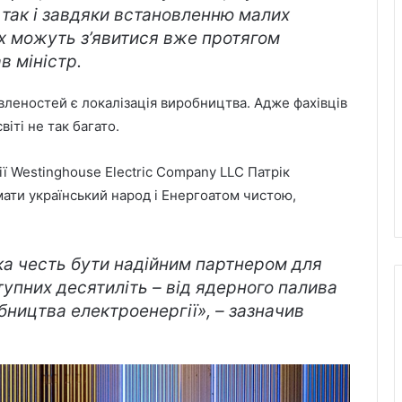
 так і завдяки встановленню малих
их можуть з’явитися вже протягом
в міністр.
леностей є локалізація виробництва. Адже фахівців
світі не так багато.
 Westinghouse Electric Company LLC Патрік
ати український народ і Енергоатом чистою,
ка честь бути надійним партнером для
тупних десятиліть – від ядерного палива
бництва електроенергії», – зазначив