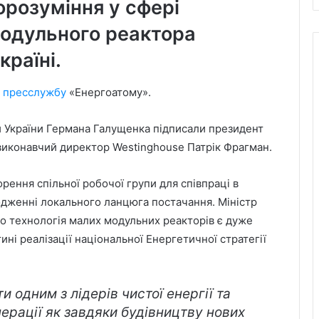
розуміння у сфері
одульного реактора
раїні.
а
пресслужбу
«Енергоатому».
и України Германа Галущенка підписали президент
виконавчий директор Westinghouse Патрік Фрагман.
ення спільної робочої групи для співпраці в
годженні локального ланцюга постачання. Міністр
о технологія малих модульних реакторів є дуже
ні реалізації національної Енергетичної стратегії
и одним з лідерів чистої енергії та
ерації як завдяки будівництву нових