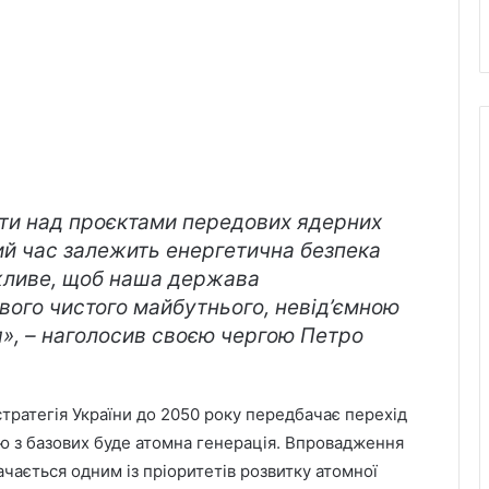
ти над проєктами передових ядерних
ний час залежить енергетична безпека
ожливе, щоб наша держава
ого чистого майбутнього, невід’ємною
я», – наголосив своєю чергою Петро
тратегія України до 2050 року передбачає перехід
єю з базових буде атомна генерація. Впровадження
чається одним із пріоритетів розвитку атомної