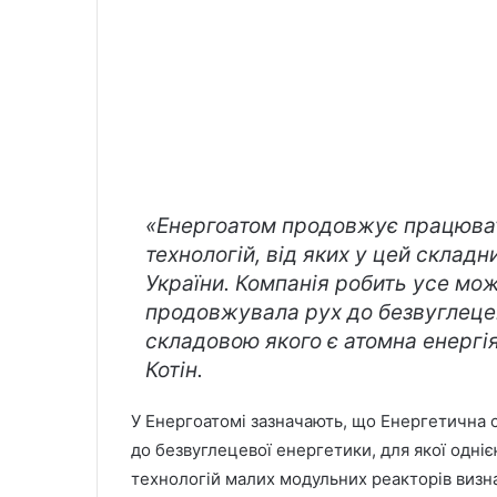
«Енергоатом продовжує працюва
технологій, від яких у цей склад
України. Компанія робить усе м
продовжувала рух до безвуглецев
складовою якого є атомна енергі
Котін.
У Енергоатомі зазначають, що Енергетична с
до безвуглецевої енергетики, для якої одні
технологій малих модульних реакторів визна