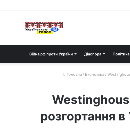
Війна рф проти України
Діаспора
Політика
Головна
/
Економіка
/
Westinghous
Westinghous
розгортання в