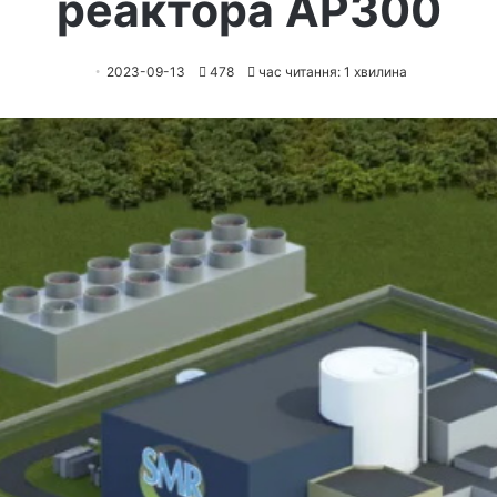
реактора AP300
2023-09-13
478
час читання: 1 хвилина