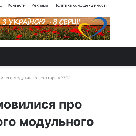
с
Контакти
Реклама
Політика конфіденційності
томного модульного реактора AP300
мовилися про
ого модульного