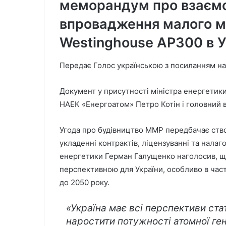
меморандум про взаємо
впровадження малого м
Westinghouse AP300 в Ук
Передає Голос українською з посиланням н
Документ у присутності міністра енергетик
НАЕК «Енергоатом» Петро Котін і головний 
Угода про будівництво ММР передбачає створ
укладенні контрактів, ліцензуванні та нала
енергетики Герман Галущенко наголосив, щ
перспективною для України, особливо в части
до 2050 року.
«Україна має всі перспективи стат
наростити потужності атомної ген