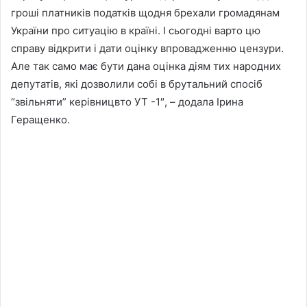
гроші платників податків щодня брехали громадянам
України про ситуацію в країні. І сьогодні варто цю
справу відкрити і дати оцінку впровадженню цензури.
Але так само має бути дана оцінка діям тих народних
депутатів, які дозволили собі в брутальний спосіб
“звільняти” керівницвто УТ -1″, – додала Ірина
Геращенко.