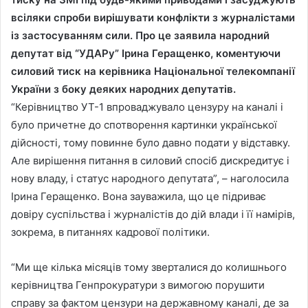
всіляки спроби вирішувати конфлікти з журналістами
із застосуванням сили. Про це заявила народний
депутат від “УДАРу” Ірина Геращенко, коментуючи
силовий тиск на керівника Національної телекомпанії
України з боку деяких народних депутатів.
“Керівництво УТ-1 впроваджувало цензуру на каналі і
було причетне до спотворення картинки української
дійсності, тому повинне було давно подати у відставку.
Але вирішення питання в силовий спосіб дискредитує і
нову владу, і статус народного депутата”, – наголосила
Ірина Геращенко. Вона зауважила, що це підриває
довіру суспільства і журналістів до дій влади і її намірів,
зокрема, в питаннях кадрової політики.
“Ми ще кілька місяців тому зверталися до колишнього
керівництва Генпрокуратури з вимогою порушити
справу за фактом цензури на державному каналі, де за