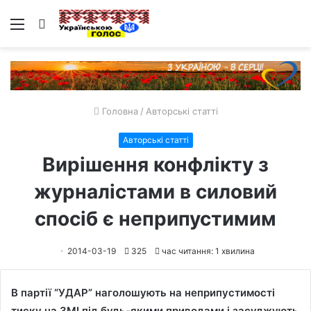
Меню
Пошук
Головна
/
Авторські статті
Авторські статті
Вирішення конфлікту з
журналістами в силовий
спосіб є неприпустимим
2014-03-19
325
час читання: 1 хвилина
В партії “УДАР” наголошують на неприпустимості
тиску на ЗМІ під будь-якими приводами і засуджують