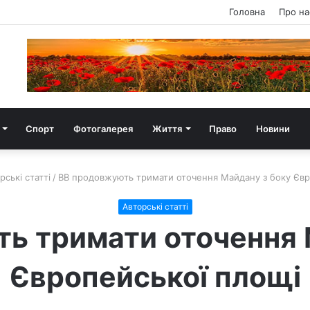
Головна
Про на
Спорт
Фотогалерея
Життя
Право
Новини
рські статті
/
ВВ продовжують тримати оточення Майдану з боку Євр
Авторські статті
ь тримати оточення 
Європейської площі