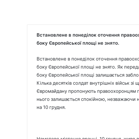
Встановлене в понеділок оточення правоо
боку Європейської площі не знято.
Встановлене в понеділок оточення правоохо
боку Європейської площі не знято. Як переда
боку Європейської площі залишається забл
Кілька десятків солдат внутрішніх військ зі
Євромайдану пропонують правоохоронцям гар
нього залишається спокійною, незважаючи на
на 10 грудня.
Наметове містечко вранці, 10 грудня, живе 