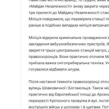
«Майдан Незалежності» знову закрита через
три прилеглі до Майдану Незалежності станц
Міліція повідомила, що перевіряла станції п
раніше в подібних випадках міліція витрачал
Міліція відкрила кримінальне провадження 
закладення вибухонебезпечних пристроїв. Як
закриття трьох центральних станцій метро, 
правоохоронців. Вони практично оточили Ма
приїхала важка снігоприбиральна техніка. У
готувалися відбивати штурм.
Після настання темноти правоохоронці оточ
вулиць Шовковичної і Богомольця. Також мі
практично від Європейської площі до Арсена
перехресті Кріпосного провулка й вул. Інсти
внутрішніх військ у шоломах і зі щитами. Пот