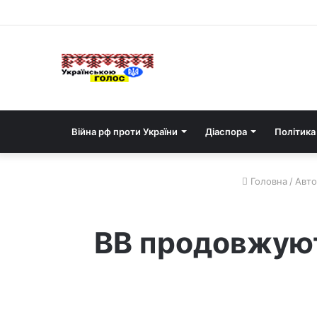
Війна рф проти України
Діаспора
Політика
Головна
/
Авто
ВВ продовжуют