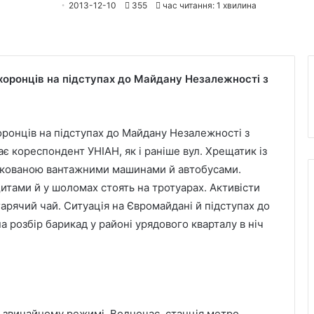
2013-12-10
355
час читання: 1 хвилина
хоронців на підступах до Майдану Незалежності з
ронців на підступах до Майдану Незалежності з
є кореспондент УНІАН, як і раніше вул. Хрещатик із
окованою вантажними машинами й автобусами.
 щитами й у шоломах стоять на тротуарах. Активісти
ячий чай. Ситуація на Євромайдані й підступах до
 розбір барикад у районі урядового кварталу в ніч
в звичайному режимі. Водночас, станція метро