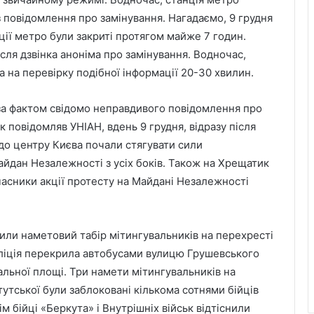
 повідомлення про замінування. Нагадаємо, 9 грудня
ії метро були закриті протягом майже 7 годин.
ісля дзвінка аноніма про замінування. Водночас,
а на перевірку подібної інформації 20-30 хвилин.
за фактом свідомо неправдивого повідомлення про
 повідомляв УНІАН, вдень 9 грудня, відразу після
до центру Києва почали стягувати сили
йдан Незалежності з усіх боків. Також на Хрещатик
часники акції протесту на Майдані Незалежності
или наметовий табір мітингувальників на перехресті
ліція перекрила автобусами вулицю Грушевського
льної площі. Три намети мітингувальників на
тутської були заблоковані кількома сотнями бійців
ім бійці «Беркута» і Внутрішніх військ відтіснили