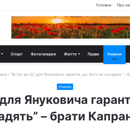
Головна
Про на
Спорт
Фотогалерея
Життя
Право
Новини
ини
/
“Вступ до ЄС для Януковича гарантія, що його не посадять” – 
Новини
для Януковича гарант
адять” – брати Капра