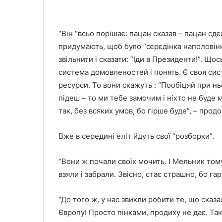
“Він “всьо порішає: пацан сказав – пацан сдє
придумають, щоб було “сєрєдінка наполовінку
звільнити і сказати: “Іди в Президенти!”. Що
система домовленостей і понять. Є своя сист
ресурси. То вони скажуть : “Пообіцяй при нь
підеш – то ми тебе замочим і ніхто не буде м
так, без всяких умов, бо гірше буде”, – прод
Вже в середині еліт йдуть свої “розборки”.
“Вони ж почали своїх мочить. І Мельник то
взяли і забрали. Звісно, стає страшно, бо га
“До того ж, у нас звикли робити те, що сказа
Європу! Просто пінками, продиху не дає. Так