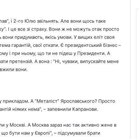
лав”, і 2-го Юлю звільнять. Але вони щось таке
”. І це все зі страху. Вони ж не можуть отак просто
сь вони придумають, якісь умови. У вищих еліт своя
ема гарантій, свої откати. Є президентський бізнес –
ому і при ньому, що ти не підеш у Президенти. А
ати претензій. А вона : “Ні, чуваки, випускайте мене
овжили вони.
му прикладом. А “Металіст” Ярославського? Просто
рантій ніяких нема”, – запевнили Капранови.
ли у Москві. А Москва зараз нас так активно жене в
 що бути нам у Європі”, – підсумували брати