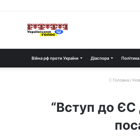
Війна рф проти України
Діаспора
Політика
Головна
/
Нов
“Вступ до ЄС 
пос