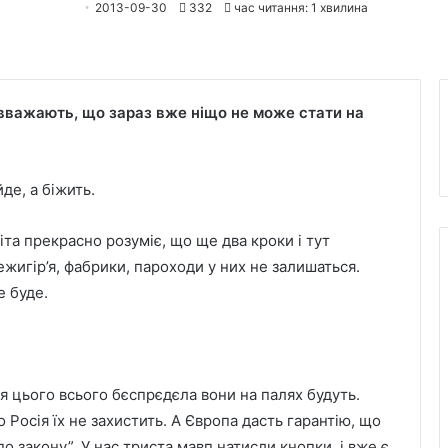
2013-09-30
332
час читання: 1 хвилина
вважають, що зараз вже ніщо не може стати на
де, а біжить.
та прекрасно розуміє, що ще два кроки і тут
ежигір’я, фабрики, пароходи у них не залишаться.
е буде.
ля цього всього бєспрєдєла вони на палях будуть.
о Росія їх не захистить. А Європа дасть гарантію, що
по закону”. У нас триста мавп натисли кнопки, і вже є