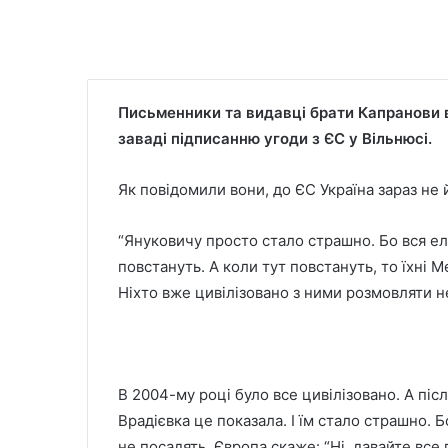
Письменники та видавці брати Капранови 
заваді підписанню угоди з ЄС у Вільнюсі.
Як повідомили вони, до ЄС Україна зараз не й
“Януковичу просто стало страшно. Бо вся елі
повстануть. А коли тут повстануть, то їхні М
Ніхто вже цивілізовано з ними розмовляти н
В 2004-му році було все цивілізовано. А піс
Врадієвка це показала. І їм стало страшно. Б
не посадять. Європа скаже: “Ні, давайте все 