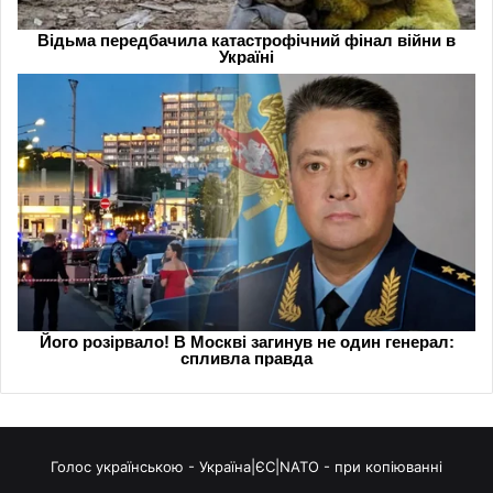
Голос українською - Україна|ЄС|NATO - при копіюванні