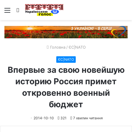
Меню
Пошук
Головна
/
ЄС|NATO
ЄС|NATO
Впервые за свою новейшую
историю Россия примет
откровенно военный
бюджет
2014-10-10
321
7 хвилин читання