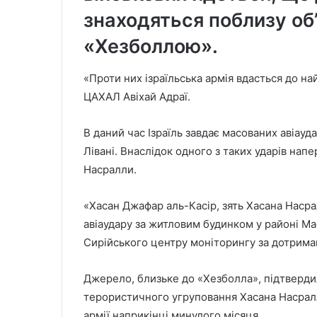
знаходяться поблизу об’є
«Хезболлою».
«Проти них ізраїльська армія вдасться до 
ЦАХАЛ Авіхай Адраї.
В даний час Ізраїль завдає масованих авіауд
Лівані. Внаслідок одного з таких ударів нап
Насралли.
«Хасан Джафар аль-Касір, зять Хасана Насра
авіаудару за житловим будинком у районі Ма
Сирійського центру моніторингу за дотрим
Джерело, близьке до «Хезболла», підтверди
терористичного угруповання Хасана Насралла
армії наприкінці минулого місяця.