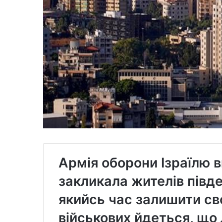
Армія оборони Ізраїлю 
закликала жителів півд
якийсь час залишити сво
військових йдеться, що 