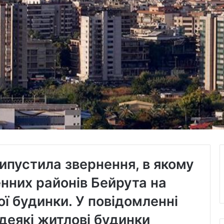
випустила звернення, в якому
енних районів Бейрута на
ї будинки. У повідомленні
деякі житлові будинки