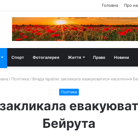
Головна
Про на
Спорт
Фотогалерея
Життя
Право
Новини
овна
/
Політика
/
Влада Ізраїлю закликала евакуюватися населення Б
Політика
 закликала евакуюва
Бейрута