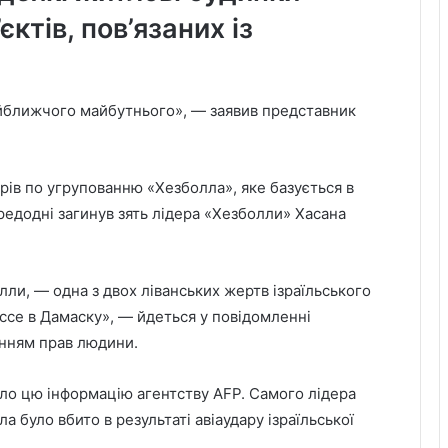
ктів, пов’язаних із
найближчого майбутнього», — заявив представник
арів по угрупованню «Хезболла», яке базується в
ередодні загинув зять лідера «Хезболли» Хасана
лли, — одна з двох ліванських жертв ізраїльського
ссе в Дамаску», — йдеться у повідомленні
анням прав людини.
ло цю інформацію агентству AFP. Самого лідера
 було вбито в результаті авіаудару ізраїльської