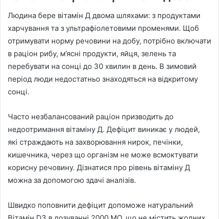
Людина бере вітамін Д двома шляхами: з продуктами
харчування та з ультрафіолетовими променями. Щоб
отримувати норму речовини на добу, потрібно включати
в раціон рибу, м’ясні продукти, яйця, зелень та
перебувати на сонці до 30 хвилин в день. В зимовий
період люди недостатньо знаходяться на відкритому
сонці.
Часто незбалансований раціон призводить до
недоотримання вітаміну Д. Дефіцит виникає у людей,
які страждають на захворювання нирок, печінки,
кишечника, через що організм не може всмоктувати
корисну речовину. Дізнатися про рівень вітаміну Д
можна за допомогою здачі аналізів.
Швидко поповнити дефіцит допоможе натуральний
Вітамін D3 в дозуванні 2000 МО, що не містить жодних