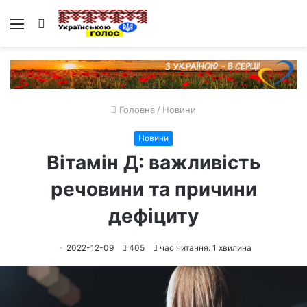
Меню
Пошук
Головна
/
Новини
Новини
Вітамін Д: важливість
речовини та причини
дефіциту
2022-12-09
405
час читання: 1 хвилина