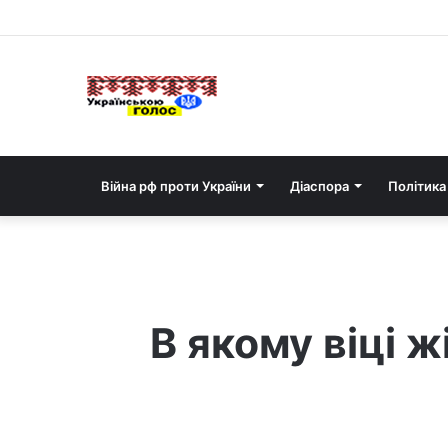
Війна рф проти України
Діаспора
Політика
В якому віці ж