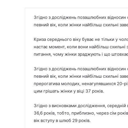
Згідно з досліджень позашлюбних відносин са
певний вік, коли жінки найбільш схильні зав
Криза середнього віку буває не тільки у чоло
настає момент, коли вони найбільш схильні 
питання, чому жінки зраджують і що штовхає ї
Згідно з досліджень позашлюбних відносин са
певний вік, коли жінки найбільш схильні за
прерогатива молодих, ненагулявшихся 20-річ
цим грішать жінки у віці 37 років.
Згідно з висновками дослідження, середній 
36,6 років, тобто, приблизно, через сім рок
вік вступу в шлюб 29 років.