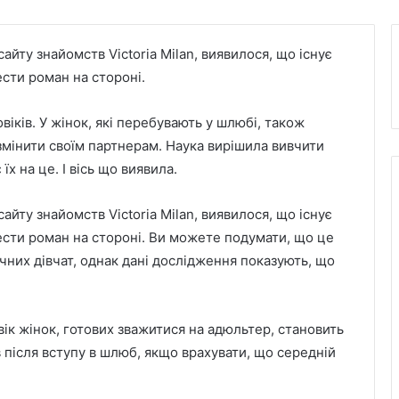
йту знайомств Victoria Milan, виявилося, що існує
ести роман на стороні.
віків. У жінок, які перебувають у шлюбі, також
змінити своїм партнерам. Наука вирішила вивчити
х на це. І вісь що виявила.
йту знайомств Victoria Milan, виявилося, що існує
вести роман на стороні. Ви можете подумати, що це
них дівчат, однак дані дослідження показують, що
вік жінок, готових зважитися на адюльтер, становить
ів після вступу в шлюб, якщо врахувати, що середній