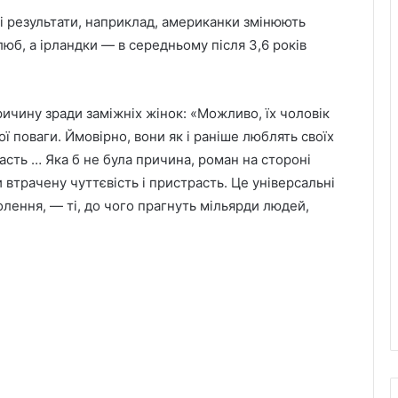
 результати, наприклад, американки змінюють
люб, а ірландки — в середньому після 3,6 років
чину зради заміжніх жінок: «Можливо, їх чоловік
ої поваги. Ймовірно, вони як і раніше люблять своїх
асть … Яка б не була причина, роман на стороні
трачену чуттєвість і пристрасть. Це універсальні
олення, — ті, до чого прагнуть мільярди людей,