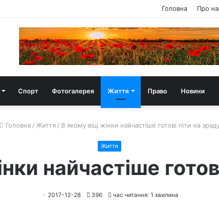
Головна
Про на
Спорт
Фотогалерея
Життя
Право
Новини
Головна
/
Життя
/
В якому віці жінки найчастіше готові піти на зрад
Життя
інки найчастіше готов
2017-12-28
396
час читання: 1 хвилина