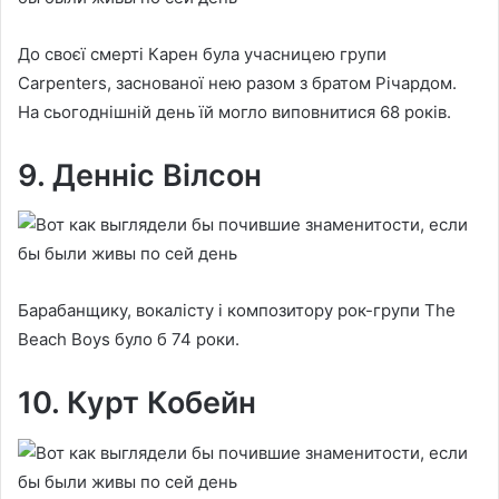
До своєї смерті Карен була учасницею групи
Carpenters, заснованої нею разом з братом Річардом.
На сьогоднішній день їй могло виповнитися 68 років.
9. Денніс Вілсон
Барабанщику, вокалісту і композитору рок-групи The
Beach Boys було б 74 роки.
10. Курт Кобейн