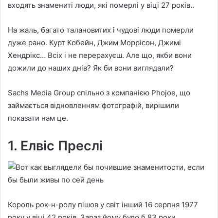
входять знамениті люди, які померлі у віці 27 років..
На жаль, багато талановитих і чудові люди померли
дуже рано. Курт Кобейн, Джим Моррісон, Джимі
Хендрікс… Всіх і не перерахуєш. Але що, якби вони
дожили до наших днів? Як би вони виглядали?
Sachs Media Group спільно з компанією Phojoe, що
займається відновленням фотографій, вирішили
показати нам це.
1. Елвіс Преслі
Король рок-н-ролу пішов у світ інший 16 серпня 1977
року у віці 42 років. Зараз йому було б 83 роки.