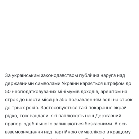
За українським законодавством публічна наруга над
державними символами України карається штрафом до
50 неоподатковуваних мінімумів доходів, арештом на
строк до шести місяців або позбавленням волі на строк
до трьох років. Застосовуються такі покарання вкрай
рідко, тож вандали, які паплюжать наш Державний
прапор, здебільшого залишаються безкарними. А ось
взаємознущання над партійною символікою в кращому