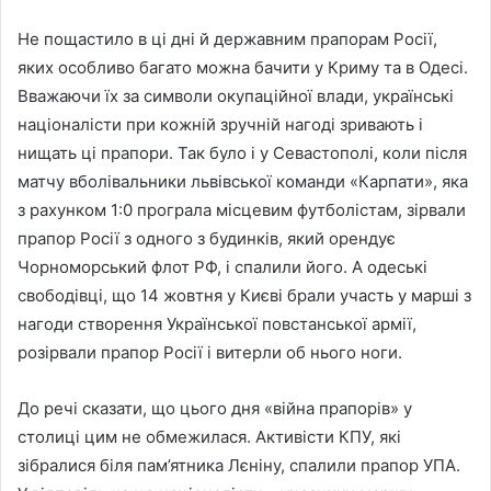
Не пощастило в ці дні й державним прапорам Росії,
яких особливо багато можна бачити у Криму та в Одесі.
Вважаючи їх за символи окупаційної влади, українські
націоналісти при кожній зручній нагоді зривають і
нищать ці прапори. Так було і у Севастополі, коли після
матчу вболівальники львівської команди «Карпати», яка
з рахунком 1:0 програла місцевим футболістам, зірвали
прапор Росії з одного з будинків, який орендує
Чорноморський флот РФ, і спалили його. А одеські
свободівці, що 14 жовтня у Києві брали участь у марші з
нагоди створення Української повстанської армії,
розірвали прапор Росії і витерли об нього ноги.
До речі сказати, що цього дня «війна прапорів» у
столиці цим не обмежилася. Активісти КПУ, які
зібралися біля пам’ятника Лєніну, спалили прапор УПА.