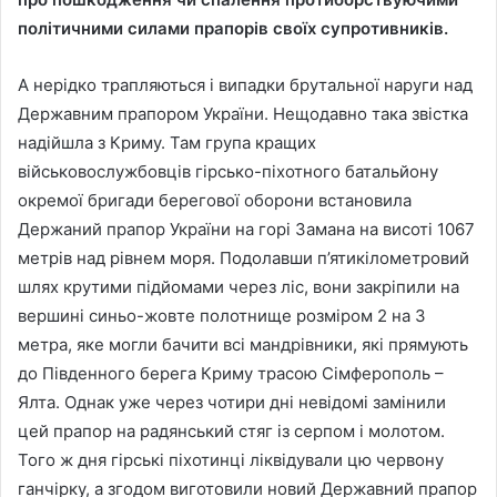
політичними силами прапорів своїх супротивників.
А нерідко трапляються і випадки брутальної наруги над
Державним прапором України. Нещодавно така звістка
надійшла з Криму. Там група кращих
військовослужбовців гірсько-піхотного батальйону
окремої бригади берегової оборони встановила
Держаний прапор України на горі Замана на висоті 1067
метрів над рівнем моря. Подолавши п’ятикілометровий
шлях крутими підйомами через ліс, вони закріпили на
вершині синьо-жовте полотнище розміром 2 на 3
метра, яке могли бачити всі мандрівники, які прямують
до Південного берега Криму трасою Сімферополь –
Ялта. Однак уже через чотири дні невідомі замінили
цей прапор на радянський стяг із серпом і молотом.
Того ж дня гірські піхотинці ліквідували цю червону
ганчірку, а згодом виготовили новий Державний прапор