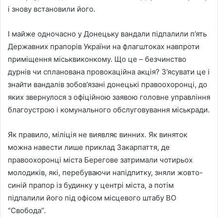
і знову встановили його.
І майже одночасно у Донецьку вандали підпалили п’ять
Державних прапорів України на флагштоках навпроти
приміщення міськвиконкому. Що це – безчинство
дурнів чи спланована провокаційна акція? З’ясувати це і
знайти вандалів зобов’язані донецькі правоохоронці, до
яких звернулося з офіційною заявою головне управління
благоустрою і комунального обслуговування міськради.
Як правило, міліція не виявляє винних. Як виняток
можна навести лише приклад Закарпаття, де
правоохоронці міста Берегове затримали чотирьох
молодиків, які, перебуваючи напідпитку, зняли жовто-
синій прапор із будинку у центрі міста, а потім
підпалили його під офісом місцевого штабу ВО
“Свобода”.