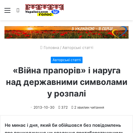
Меню
Пошук
Головна
/
Авторські статті
Авторські статті
«Війна прапорів» і наруга
над державними символами
у розпалі
2013-10-30
372
2 хвилин читання
Не минає і дня, який би обійшовся без повідомлень
про пошкодження чи спалення протиборствуючими