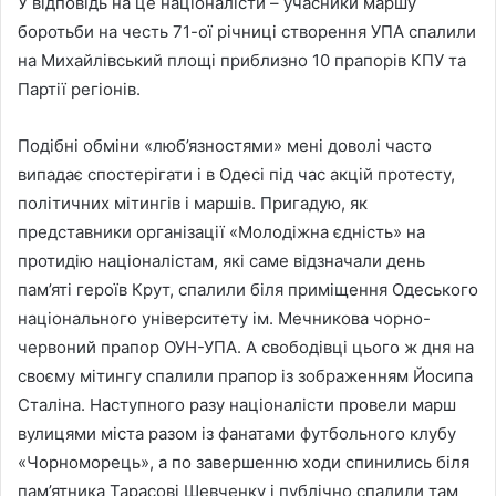
У відповідь на це націоналісти – учасники маршу
боротьби на честь 71-ої річниці створення УПА спалили
на Михайлівський площі приблизно 10 прапорів КПУ та
Партії регіонів.
Подібні обміни «люб’язностями» мені доволі часто
випадає спостерігати і в Одесі під час акцій протесту,
політичних мітингів і маршів. Пригадую, як
представники організації «Молодіжна єдність» на
протидію націоналістам, які саме відзначали день
пам’яті героїв Крут, спалили біля приміщення Одеського
національного університету ім. Мечникова чорно-
червоний прапор ОУН-УПА. А свободівці цього ж дня на
своєму мітингу спалили прапор із зображенням Йосипа
Сталіна. Наступного разу націоналісти провели марш
вулицями міста разом із фанатами футбольного клубу
«Чорноморець», а по завершенню ходи спинились біля
пам’ятника Тарасові Шевченку і публічно спалили там