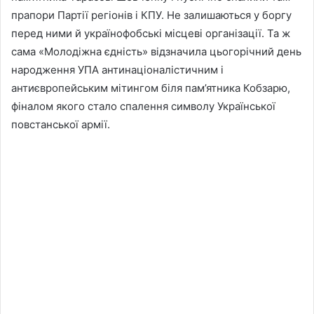
прапори Партії регіонів і КПУ. Не залишаються у боргу
перед ними й українофобські місцеві організації. Та ж
сама «Молодіжна єдність» відзначила цьогорічний день
народження УПА антинаціоналістичним і
антиєвропейським мітингом біля пам’ятника Кобзарю,
фіналом якого стало спалення символу Української
повстанської армії.