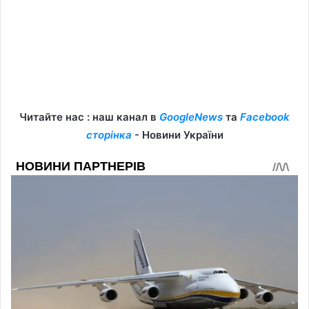
Читайте нас : наш канал в
GoogleNews
та
Facebook
сторінка
- Новини України