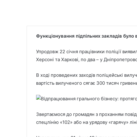
Функціонування підпільних закладів було в
Упродовж 22 січня працівники поліції виявил
Херсоні та Харкові, по два – у Дніпропетровс
В ході проведених заходів поліцейські вил
вартість вилученого сягає 300 тисяч гривен
Звертаємося до громадян з проханням повід
спецлінію «102» або на урядову «гарячу» лін