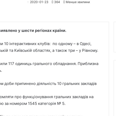
2020-01-23
364
Менше хвилини
иявлено у шести регіонах країни.
и 10 інтерактивних клубів: по одному – в Одесі,
ькій та Київській областях, а також три – у Рівному.
учили 117 одиниць грального обладнання. Приблизна
ь.
омляти про функціонування гральних закладів на
ію за номером 1545 категорія № 5.