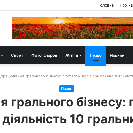
Головна
Про на
Спорт
Фотогалерея
Життя
Право
Новини
дпрацювання грального бізнесу: протягом доби припинено діяльність
Право
 грального бізнесу:
діяльність 10 гральн