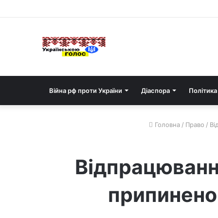
Війна рф проти України
Діаспора
Політика
Головна
/
Право
/
Ві
Відпрацювання
припинено 