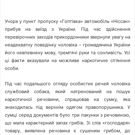
Учора у пункт пропуску «Гоптівка» автомобіль «Ніссан»
прибув на виїзд з України.
Під час здійснення
перевірочних заходів прикордонники звернули увагу на
неадекватну поведінку чоловіка – громадянина України
його невпевнену мову, тремтячі руки та сонливість. Усі
ці факти вказували на можливе наркотичне сп’яніння
особи.
Під час подальшого огляду особистих речей чоловіка
службовий собака, який натренований на пошук
наркотичної речовини, спрацював на сумку, яка
знаходилась під верхнім одягом правопорушника. У
сумці серед документів було три пакунки з речовиною,
що мала характерний запах грибів. Зі слів «господаря»
товару, виявлена речовина є сушеним грибом, до