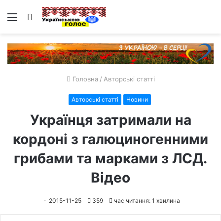
Меню
Пошук
Головна
/
Авторські статті
Авторські статті
Новини
Українця затримали на
кордоні з галюциногенними
грибами та марками з ЛСД.
Відео
2015-11-25
359
час читання: 1 хвилина