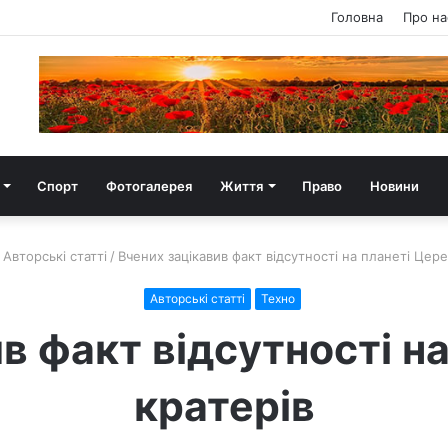
Головна
Про на
Спорт
Фотогалерея
Життя
Право
Новини
Авторські статті
/
Вчених зацікавив факт відсутності на планеті Цере
Авторські статті
Техно
в факт відсутності н
кратерів