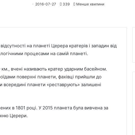
2016-07-27
339
Менше хвилини
ідсутності на планеті Церера кратерів і западин від
еологічними процесами на самій планеті.
 км., вчені називають кратер
ударним басейном.
їдами поверхні планети, фахівці прийшли до
си всередині планети «реставрують» залишені
них в 1801 році. У 2015 планета була вивчена за
рхню Церери.