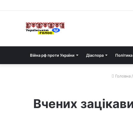
Війна рф проти України
Діаспора
Політика
Головна
/
Вчених зацікави