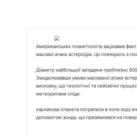
Американських планетологів зацікавив факт в
масової атаки астероїдів. Це пов’язують з г
Діаметр найбільшої западини приблизно 800
Змоделювавши умови масованої атаки астеро
висновку, що геологічні та сейсмічні проце
метеоритами сліди.
карликова планета потрапила в поле зору вче
допомогою зонда, що приземлився на пове