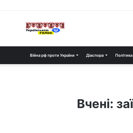
Війна рф проти України
Діаспора
Політика
Вчені: з