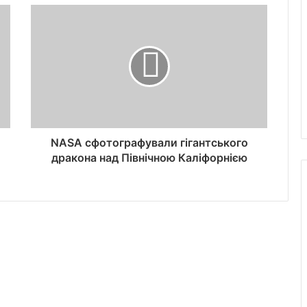
NASA сфотографували гігантського
дракона над Північною Каліфорнією