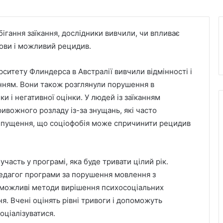
обігання заїкання, дослідники вивчили, чи впливає
ови і можливий рецидив.
рситету Флиндерса в Австралії вивчили відмінності і
анням. Вони також розглянули порушення в
и і негативної оцінки. У людей із заїканням
ивожного розладу із-за знущань, які часто
рипущення, що соціофобія може спричинити рецидив
часть у програмі, яка буде тривати цілий рік.
педагог програми за порушення мовлення з
є можливі методи вирішення психосоціальних
я. Вчені оцінять рівні тривоги і допоможуть
ціалізуватися.