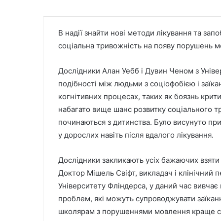
В надії знайти нові методи лікування та зап
соціальна тривожність на появу порушень м
Дослідники Алан Уебб і Дувин Ченом з Уніве
подібності між людьми з соціофобією і заїк
когнітивних процесах, таких як боязнь критик
набагато вище шанс розвитку соціального тр
починаються з дитинства. Було висунуто п
у дорослих навіть після вдалого лікування.
Дослідники закликають усіх бажаючих взяти у
Доктор Мішель Свіфт, викладач і клінічний 
Університету Фліндерса, у даний час вивча
проблем, які можуть супроводжувати заїканн
школярам з порушеннями мовлення краще со