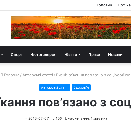
Головна
Про на
Спорт
Фотогалерея
Життя
Право
Новини
Головна
/
Авторські статті
/
Вчені: заїкання пов’язано з соціофобією
Авторські статті
Здоров'я
аїкання пов’язано з со
2018-07-07
456
час читання: 1 хвилина