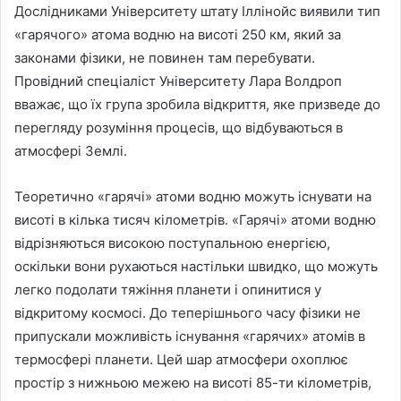
Дослідниками Університету штату Іллінойс виявили тип
«гарячого» атома водню на висоті 250 км, який за
законами фізики, не повинен там перебувати.
Провідний спеціаліст Університету Лара Волдроп
вважає, що їх група зробила відкриття, яке призведе до
перегляду розуміння
процесів, що відбуваються в
атмосфері Землі.
Теоретично «гарячі» атоми водню можуть існувати на
висоті в кілька тисяч кілометрів. «Гарячі» атоми водню
відрізняються високою поступальною енергією,
оскільки вони рухаються настільки швидко, що можуть
легко подолати тяжіння планети і опинитися у
відкритому космосі. До теперішнього часу фізики не
припускали можливість існування «гарячих» атомів в
термосфері планети. Цей шар атмосфери охоплює
простір з нижньою межею на висоті 85-ти кілометрів,