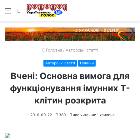
Меню
Пошук
Головна
/
Авторські статті
Авторські статті
Новини
Вчені: Основна вимога для
функціонування імунних Т-
клітин розкрита
2016-09-22
380
час читання: 1 хвилина