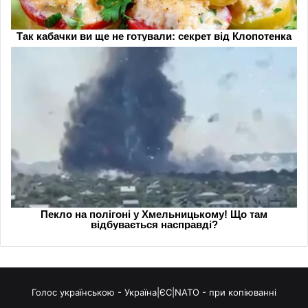
Голос українською - Україна|ЄС|NATO - при копіюванні