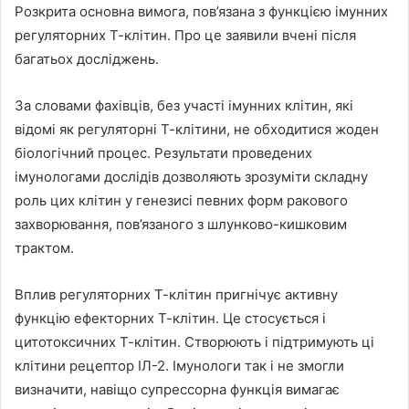
Розкрита основна вимога, пов’язана з функцією імунних
регуляторних Т-клітин. Про це заявили вчені після
багатьох досліджень.
За словами фахівців, без участі імунних клітин, які
відомі як регуляторні Т-клітини, не обходитися жоден
біологічний процес. Результати
проведених
імунологами дослідів дозволяють зрозуміти складну
роль цих клітин у генезисі певних форм ракового
захворювання, пов’язаного з шлунково-кишковим
трактом.
Вплив регуляторних Т-клітин пригнічує активну
функцію ефекторних Т-клітин. Це стосується і
цитотоксичних Т-клітин. Створюють і підтримують ці
клітини рецептор ІЛ-2. Імунологи так і не змогли
визначити, навіщо супрессорна функція вимагає