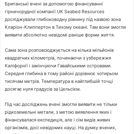
Британські вчені за допомогою фінансуванні
гірничорудної компанії UK Seabed Resources
досліджували глибоководну рівнину під назвою зона
Кларіон-Клиппертон в Тихому океані. Там вони змогли
виявити абсолютно невідомі раніше форми життя.
Сама зона розповсюджується на кілька мільйонів
квадратних кілометрів, починаючи з узбережжя
Каліфорнії і закінчуючи Гавайськими островами.
Середня глибина в тому районі дорівнює чотирьом
тисячам метрів. Температура в найглибшій точці
досягає нуля градусів за Цельсієм.
Під час досліджень вчені змогли виявити не тільки
рідкоземельні метали, з метою виявлення яких і
фінансувалася експедиція, але і сім видів живих
організмів, досі невідомих науці. На думку вчених,