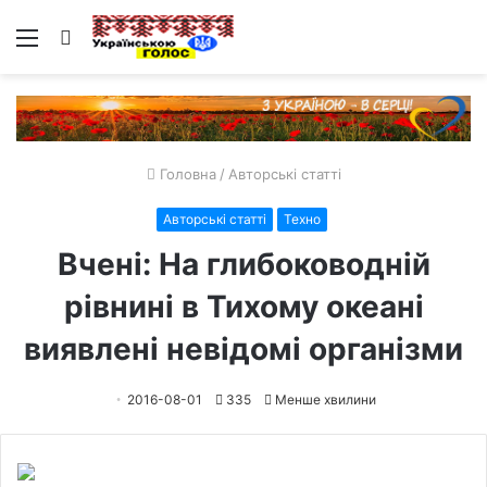
Меню
Пошук
Головна
/
Авторські статті
Авторські статті
Техно
Вчені: На глибоководній
рівнині в Тихому океані
виявлені невідомі організми
2016-08-01
335
Менше хвилини