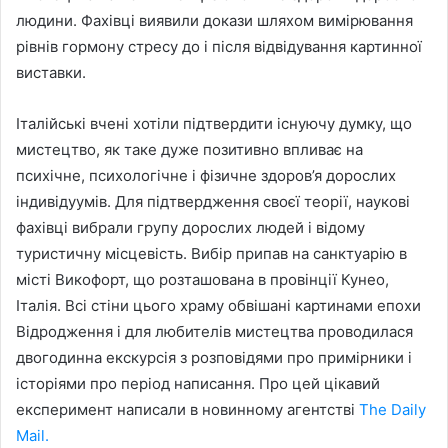
людини. Фахівці виявили докази шляхом вимірювання
рівнів гормону стресу до і після відвідування картинної
виставки.
Італійські вчені хотіли підтвердити
існуючу думку, що
мистецтво, як таке дуже позитивно впливає на
психічне, психологічне і фізичне здоров’я дорослих
індивідуумів. Для підтвердження своєї теорії, наукові
фахівці вибрали групу дорослих людей і відому
туристичну місцевість. Вибір припав на санктуарію в
місті Викофорт, що розташована в провінції Кунео,
Італія. Всі стіни цього храму обвішані картинами епохи
Відродження і для любителів мистецтва проводилася
двогодинна екскурсія з розповідями про примірники і
історіями про період написання. Про цей цікавий
експеримент написали в новинному агентстві
The Daily
Mail.