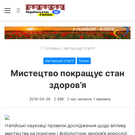
Меню
Пошук
Головна
/
Авторські статті
Авторські статті
Техно
Мистецтво покращує стан
здоров’я
2016-04-26
368
час читання: 1 хвилина
Італійські науковці провели дослідження щодо впливу
мистецтва на психічне і фізіологічне здоров’я дорослої