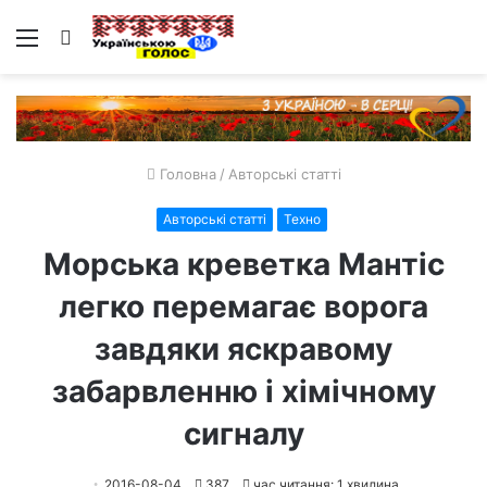
Меню
Пошук
Головна
/
Авторські статті
Авторські статті
Техно
Морська креветка Мантіс
легко перемагає ворога
завдяки яскравому
забарвленню і хімічному
сигналу
2016-08-04
387
час читання: 1 хвилина