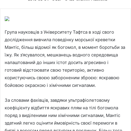
Група науковців з Університету Тафтса в ході свого
дослідження вивчила поведінку морської креветки
Мантіс, більш відомої як богомол, в момент боротьби за
їжу. Як з’ясувалося, мешканець водного середовища
налаштований до інших істот досить агресивно і
готовий відстоювати свою територію, активно
користуючись своєю забороненим зброєю: яскравою
бойовою окраскою і хімічними сигналами.
За словами фахівців, завдяки ультрафіолетовому
коефіцієнту відбиття яскравих плям на тілі богомола
поряд з виділеними ним хімічними сигналами, Мантіс
здатний легко оцінити ймовірність своєї перемоги в
битві з ворогом перед вступом в поєдинок. Більш того,