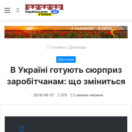
Меню
Пошук
Головна
/
Діаспора
Діаспора
В Україні готують сюрприз
заробітчанам: що зміниться
2018-06-27
375
2 хвилин читання