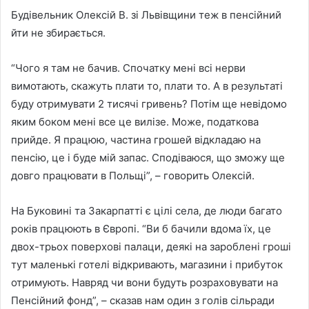
Будівельник Олексій В. зі Львівщини теж в пенсійний
йти не збирається.
“Чого я там не бачив. Спочатку мені всі нерви
вимотають, скажуть плати то, плати то. А в результаті
буду отримувати 2 тисячі гривень? Потім ще невідомо
яким боком мені все це вилізе. Може, податкова
прийде. Я працюю, частина грошей відкладаю на
пенсію, це і буде мій запас. Сподіваюся, що зможу ще
довго працювати в Польщі”, – говорить Олексій.
На Буковині та Закарпатті є цілі села, де люди багато
років працюють в Європі. “Ви б бачили вдома їх, це
двох-трьох поверхові палаци, деякі на зароблені гроші
тут маленькі готелі відкривають, магазини і прибуток
отримують. Навряд чи вони будуть розраховувати на
Пенсійний фонд”, – сказав нам один з голів сільради