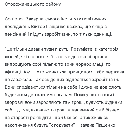
Сторожинецького району.
Соціолог Закарпатського інституту політичних
досліджень Віктор Пащенко вважає, що якщо в
пенсійний і підуть заробітчани, то тільки одиниці.
“Це тільки диваки туди підуть. Розумієте, є категорія
людей, які все життя бігають в державні органи і
випрошують собі пільги: то вони чорнобильці, то
афганці. А є ті, хто живуть за принципом – аби держава
не заважала. Так ось до них відносяться заробітчани.
Вони сподіваються тільки на себе і дуже не довіряють
будь-яким державним органам. Поки у них є сили і
здоров’я, вони заробляють там гроші, будують будинки
собі і дітям, вкладають гроші в маленький свій бізнес. І
на старості років діти і цей бізнес, а також якісь
накопичення будуть їх годувати”, – заявив Пащенко.