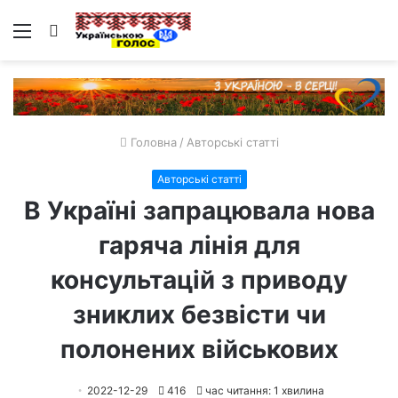
Меню
Пошук
Головна
/
Авторські статті
Авторські статті
В Україні запрацювала нова
гаряча лінія для
консультацій з приводу
зниклих безвісти чи
полонених військових
2022-12-29
416
час читання: 1 хвилина