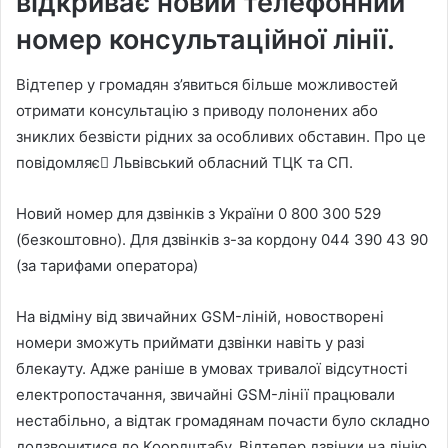
відкриває новий телефонний
номер консультаційної лінії.
Відтепер у громадян з’явиться більше можливостей
отримати консультацію з приводу полонених або
зниклих безвісти рідних за особливих обставин. Про це
повідомляє Львівський обласний ТЦК та СП.
Новий номер для дзвінків з України 0 800 300 529
(безкоштовно). Для дзвінків з-за кордону 044 390 43 90
(за тарифами оператора)
На відміну від звичайних GSM-ліній, новостворені
номери зможуть приймати дзвінки навіть у разі
блекауту. Адже раніше в умовах тривалої відсутності
електропостачання, звичайні GSM-лінії працювали
нестабільно, а відтак громадянам почасти було складно
додзвонитися до Коордштабу. Відтепер дзвінки на лінію