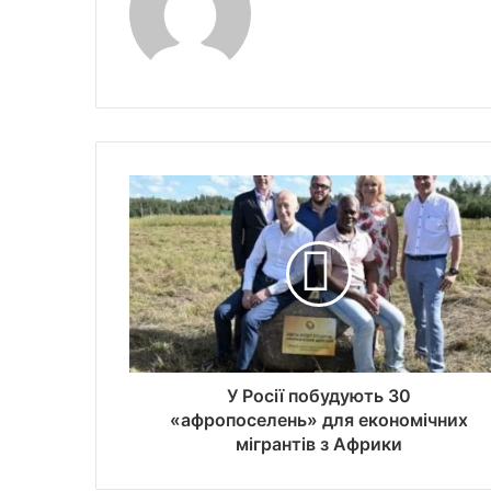
У Росії побудують 30
«афропоселень» для економічних
мігрантів з Африки