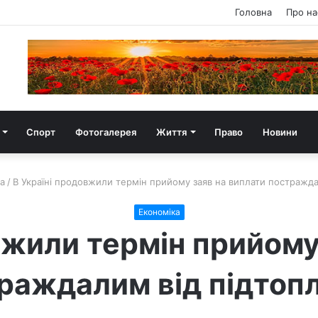
Головна
Про на
Спорт
Фотогалерея
Життя
Право
Новини
а
/
В Україні продовжили термін прийому заяв на виплати постражд
Економіка
вжили термін прийому
раждалим від підтоп