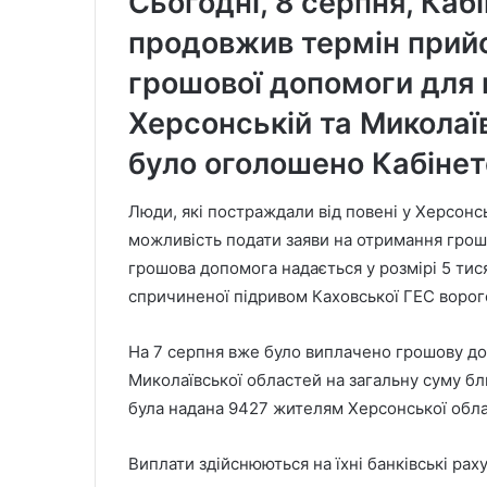
Сьогодні, 8 серпня, Кабі
продовжив термін прий
грошової допомоги для 
Херсонській та Миколаї
було оголошено Кабінет
Люди, які постраждали від повені у Херсонс
можливість подати заяви на отримання грош
грошова допомога надається у розмірі 5 тися
спричиненої підривом Каховської ГЕС ворог
На 7 серпня вже було виплачено грошову до
Миколаївської областей на загальну суму бл
була надана 9427 жителям Херсонської обла
Виплати здійснюються на їхні банківські рах