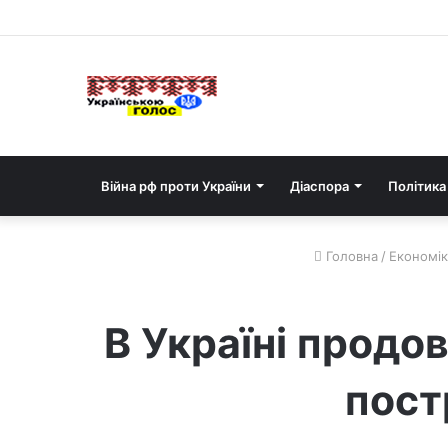
Війна рф проти України
Діаспора
Політика
Головна
/
Економік
В Україні продо
пост