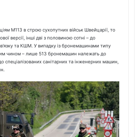
іям M113 в строю сухопутних військ Швейцарії, то
вої версії, інші дві з половиною сотні – до
в’язку та КШМ. У випадку із бронемашинами типу
жим чином – лише 513 бронемашин належать до
– до спеціалізованих санітарних та інженерних машин,
н.