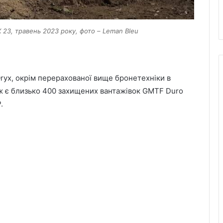
 23, травень 2023 року, фото – Leman Bleu
ryx, окрім перерахованої вище бронетехніки в
ж є близько 400 захищених вантажівок GMTF Duro
.