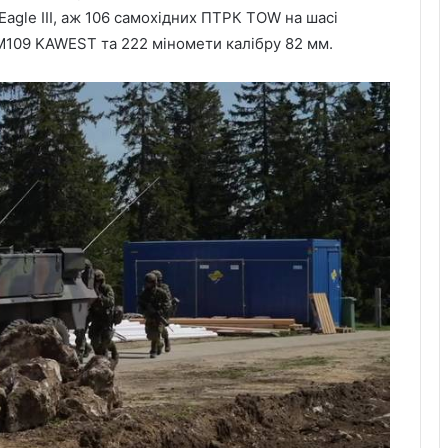
 Eagle III, аж 106 самохідних ПТРК TOW на шасі
 M109 KAWEST та 222 міномети калібру 82 мм.