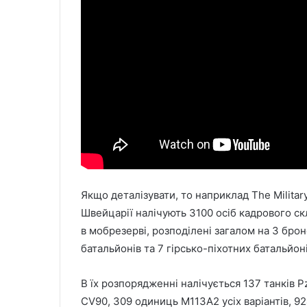
Якщо деталізувати, то наприклад The Military
Швейцарії налічують 3100 осіб кадрового скл
в мобрезерві, розподілені загалом на 3 брон
батальйонів та 7 гірсько-піхотних батальйоні
В їх розпорядженні налічується 137 танків P
CV90, 309 одиниць M113A2 усіх варіантів, 924