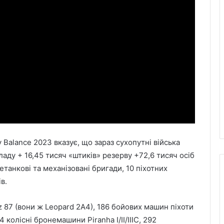
 Balance 2023 вказує, що зараз сухопутні війська
аду + 16,45 тисяч «штиків» резерву +72,6 тисяч осіб
етанкові та механізовані бригади, 10 піхотних
в.
z 87 (вони ж Leopard 2A4), 186 бойових машин піхоти
 колісні бронемашини Piranha I/II/IIIC, 292