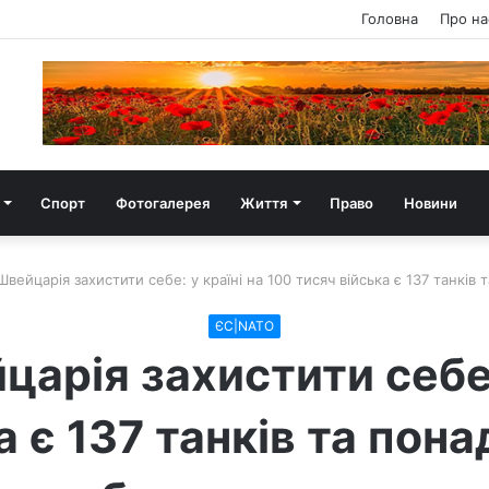
Головна
Про на
Спорт
Фотогалерея
Життя
Право
Новини
Швейцарія захистити себе: у країні на 100 тисяч війська є 137 танкі
ЄС|NATO
арія захистити себе:
а є 137 танків та пона