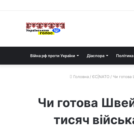
Війна рф проти України
Діаспора
Політика
Головна
/
ЄС|NATO
/
Чи готова 
Чи готова Швейц
тисяч військ