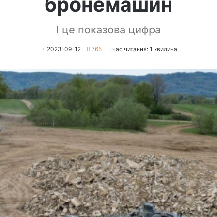
бронемашин
І це показова цифра
2023-09-12
765
час читання: 1 хвилина