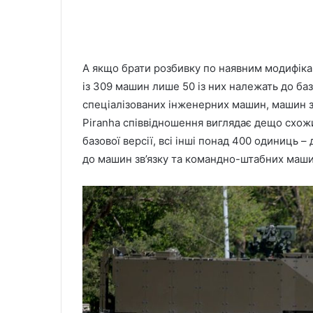
А якщо брати розбивку по наявним модифікац
із 309 машин лише 50 із них належать до базо
спеціалізованих інженерних машин, машин з
Piranha співвідношення виглядає дещо схо
базової версії, всі інші понад 400 одиниць 
до машин зв’язку та командно-штабних маши