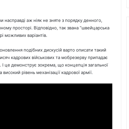
и насправді аж ніяк не зняте з порядку денного,
чному просторі. Відповідно, так звана “швейцарська
і можливих варіантів.
оновлення подібних дискусій варто описати такий
 тисяч кадрових військових та мобрезерву припадає
. І це демонструє зокрема, що концепція загальної
а високий рівень механізації кадрової армії.