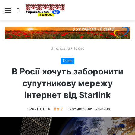
Меню
Пошук
Головна
/
Техно
Техно
В Росії хочуть заборонити
супутникову мережу
інтернет від Starlink
2021-01-10
917
час читання: 1 хвилина