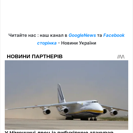
Читайте нас : наш канал в
GoogleNews
та
Facebook
сторінка
- Новини України