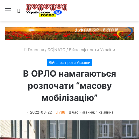
Меню
Пошук
Головна
/
ЄС|NATO
/
Війна рф проти України
Війна рф проти України
В ОРЛО намагаються
розпочати “масову
мобілізацію”
2022-08-22
788
час читання: 1 хвилина