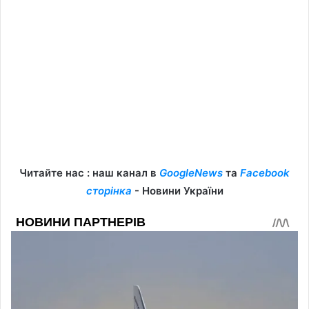
Читайте нас : наш канал в
GoogleNews
та
Facebook
сторінка
- Новини України