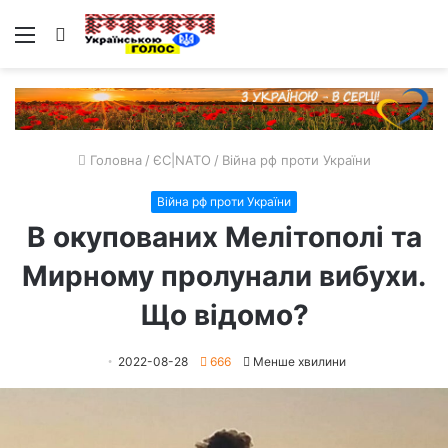
Меню
Пошук
Головна
/
ЄС|NATO
/
Війна рф проти України
Війна рф проти України
В окупованих Мелітополі та
Мирному пролунали вибухи.
Що відомо?
2022-08-28
666
Менше хвилини