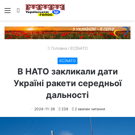
Меню
Пошук
Головна
/
ЄС|NATO
ЄС|NATO
В НАТО закликали дати
Україні ракети середньої
дальності
2024-11-26
239
2 хвилин читання