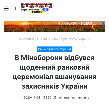
Меню
Пошук
Головна
/
ЄС|NATO
/
Війна рф проти України
Війна рф проти України
В Міноборони відбувся
щоденний ранковий
церемоніал вшанування
захисників України
2020-11-08
390
час читання: 1 хвилина